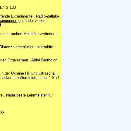
d.." S.130
ffende Experimente.. Radio-Zellulo-
hwingungen
gesunder Zellen
f
n der kranken Moleküle verändern
istanz verschluckt.. bestrahlte
nden Organismen.. Abbé Bertholon
in der Ukraine HF und Ultraschall
andwirtschaftsministeriums.." S.71
e.. Natur beste Lehrmeisterin.."
133