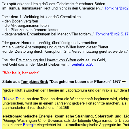
"zu spät erkennt Liebig daß das Geheimnis fruchtbarer Böden
im Humus/Huminsäuren liegt und nicht in den Chemikalien.."
Tomkins/Bird2
"seit dem 1. Weltkrieg ist klar daß Chemikalien
- den Boden vergiften
- die Mikroorganismen töten
- die Pflanzen verkümmern lassen
- degenerative Erkrankungen bei Mensch/Tier fördern.."
Tomkins/Bird2 S.17
"der ganze Horror ist unnötig, überflüssig und vermeidbar..
mit ein wenig Anstrengung und gutem Willen kann dieser Planet
vor der Zerstörung durch Korruption, Gift, Verschmutzung gerettet werden..
"bei der
Freimachung der Umwelt von Giften
geht es um Geld,
viel Geld das an der Macht bleiben will.."
Seifert2 S.20
"Wer heilt, hat recht"
Zitate aus
Tompkins/Bird:
"Das geheime Leben der Pflanzen" 1977
"große Kluft zwischen der Theorie im Laboratorium und der Praxis auf dem 
"
Nikola Tesla
: an dem Tage, an dem die Wissenschaft beginnen wird, nicht
untersuchen, wird sie in einem Jahrzehnt größere Fortschritte machen, als 
Jahrhunderten ihres Bestehens.." S.169
elektromagnetische Energie, kosmische Strahlung, Solarstrahlung, Lich
"George Washington Crile: Beweise, daß der
lebende
Organismus für Erzeu
elektrischer
Energie
eingerichtet ist.. ultramikroskopische Aggregate im Pr