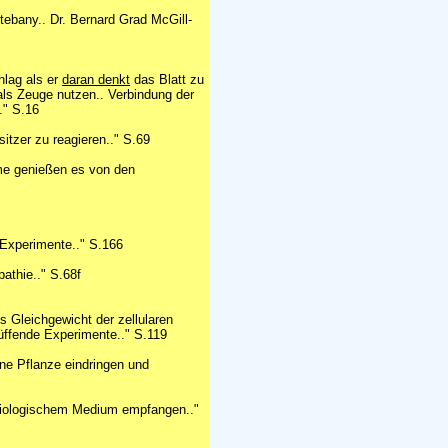
ebany.. Dr. Bernard Grad McGill-
hlag als er
daran denkt
das Blatt zu
als Zeuge nutzen.. Verbindung der
.." S.16
itzer zu reagieren.." S.69
me genießen es von den
 Experimente.." S.166
athie.." S.68f
 Gleichgewicht der zellularen
üffende Experimente.." S.119
ne Pflanze eindringen und
biologischem Medium empfangen.."