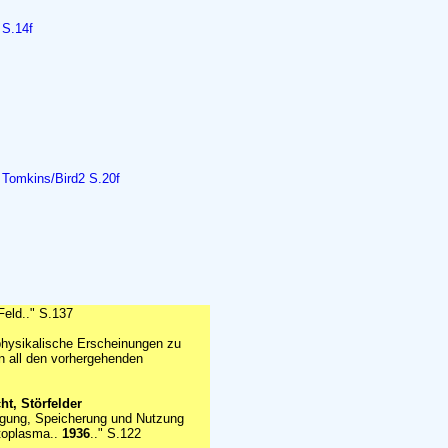
 S.14f
"
Tomkins/Bird2 S.20f
Feld.." S.137
physikalische Erscheinungen zu
in all den vorhergehenden
t, Störfelder
gung, Speicherung und Nutzung
otoplasma..
1936
.." S.122