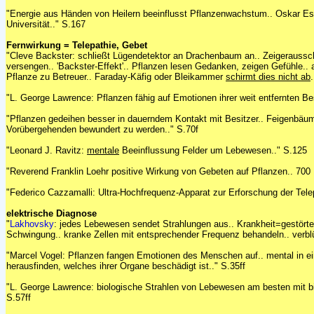
"Energie aus Händen von Heilern beeinflusst Pflanzenwachstum.. Oskar Est
Universität.." S.167
Fernwirkung = Telepathie, Gebet
"Cleve Backster: schließt Lügendetektor an Drachenbaum an.. Zeigeraussc
versengen.. 'Backster-Effekt'.. Pflanzen lesen Gedanken, zeigen Gefühle.. 
Pflanze zu Betreuer.. Faraday-Käfig oder Bleikammer
schirmt dies nicht ab
"L. George Lawrence: Pflanzen fähig auf Emotionen ihrer weit entfernten Bes
"Pflanzen gedeihen besser in dauerndem Kontakt mit Besitzer.. Feigenbäu
Vorübergehenden bewundert zu werden.." S.70f
"Leonard J. Ravitz:
mentale
Beeinflussung Felder um Lebewesen.." S.125
"Reverend Franklin Loehr positive Wirkung von Gebeten auf Pflanzen.. 700
"Federico Cazzamalli: Ultra-Hochfrequenz-Apparat zur Erforschung der Telep
elektrische Diagnose
"
Lakhovsky
: jedes Lebewesen sendet Strahlungen aus.. Krankheit=gestörtes
Schwingung.. kranke Zellen mit entsprechender Frequenz behandeln.. verbl
"Marcel Vogel: Pflanzen fangen Emotionen des Menschen auf.. mental in ei
herausfinden, welches ihrer Organe beschädigt ist.." S.35ff
"L. George Lawrence: biologische Strahlen von Lebewesen am besten mit 
S.57ff