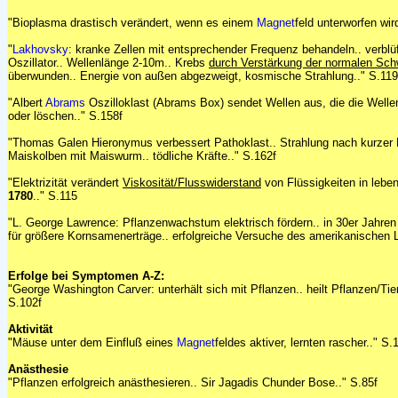
"Bioplasma drastisch verändert, wenn es einem
Magnet
feld unterworfen wir
"
Lakhovsky
: kranke Zellen mit entsprechender Frequenz behandeln.. verblü
Oszillator.. Wellenlänge 2-10m.. Krebs
durch Verstärkung der normalen Sc
überwunden.. Energie von außen abgezweigt, kosmische Strahlung.." S.119
"Albert
Abrams
Oszilloklast (Abrams Box) sendet Wellen aus, die die Welle
oder löschen.." S.158f
"Thomas Galen Hieronymus verbessert Pathoklast.. Strahlung nach kurzer D
Maiskolben mit Maiswurm.. tödliche Kräfte.." S.162f
"Elektrizität verändert
Viskosität/Flusswiderstand
von Flüssigkeiten in lebe
1780
.." S.115
"L. George Lawrence: Pflanzenwachstum elektrisch fördern.. in 30er Jahren 
für größere Kornsamenerträge.. erfolgreiche Versuche des amerikanischen L
Erfolge bei Symptomen A-Z:
"George Washington Carver: unterhält sich mit Pflanzen.. heilt Pflanzen/Tier
S.102f
Aktivität
"Mäuse unter dem Einfluß eines
Magnet
feldes aktiver, lernten rascher.." S.
Anästhesie
"Pflanzen erfolgreich anästhesieren.. Sir Jagadis Chunder Bose.." S.85f