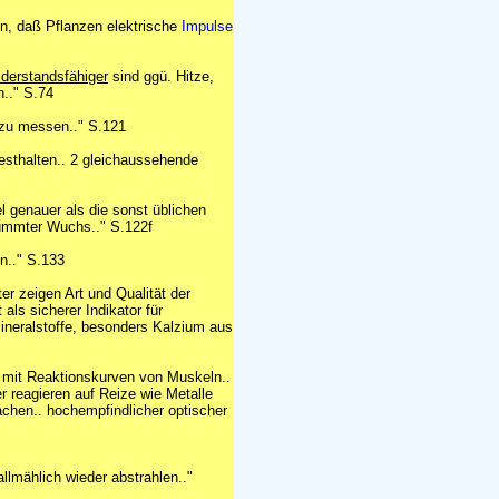
en, daß Pflanzen elektrische
Impulse
iderstandsfähiger
sind ggü. Hitze,
n.." S.74
 zu messen.." S.121
esthalten.. 2 gleichaussehende
l genauer als die sonst üblichen
rümmter Wuchs.." S.122f
n.." S.133
er zeigen Art und Qualität der
ls sicherer Indikator für
Mineralstoffe, besonders Kalzium aus
t mit Reaktionskurven von Muskeln..
r reagieren auf Reize wie Metalle
hen.. hochempfindlicher optischer
llmählich wieder abstrahlen.."