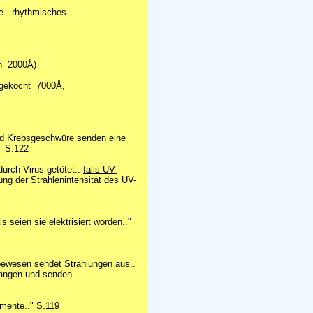
ie.. rhythmisches
oh=2000Å)
l gekocht=7000Å,
nd Krebsgeschwüre senden eine
." S.122
durch Virus getötet..
falls UV-
ung der Strahlenintensität des UV-
 seien sie elektrisiert worden.."
bewesen sendet Strahlungen aus..
fangen und senden
imente.." S.119