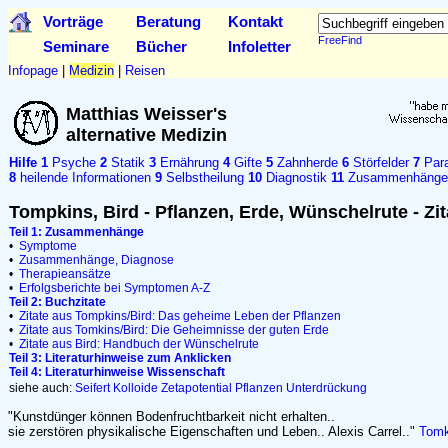
Vorträge
Beratung
Kontakt
FreeFind
Seminare
Bücher
Infoletter
Infopage
|
Medizin
|
Reisen
Matthias Weisser's
alternative Medizin
Hilfe
1
Psyche
2
Statik
3
Ernährung
4
Gifte
5
Zahnherde
6
Störfelder
7
Para
8
heilende Informationen
9
Selbstheilung
10
Diagnostik
11
Zusammenhänge
Tompkins, Bird - Pflanzen, Erde, Wünschelrute - Zit
Teil 1: Zusammenhänge
•
Symptome
•
Zusammenhänge, Diagnose
•
Therapieansätze
•
Erfolgsberichte bei Symptomen A-Z
Teil 2: Buchzitate
•
Zitate aus Tompkins/Bird: Das geheime Leben der Pflanzen
•
Zitate aus Tomkins/Bird: Die Geheimnisse der guten Erde
•
Zitate aus Bird: Handbuch der Wünschelrute
Teil 3: Literaturhinweise zum Anklicken
Teil 4: Literaturhinweise Wissenschaft
siehe auch:
Seifert
Kolloide
Zetapotential
Pflanzen
Unterdrückung
"Kunstdünger können Bodenfruchtbarkeit nicht erhalten..
sie zerstören physikalische Eigenschaften und Leben.. Alexis Carrel.."
Tomk