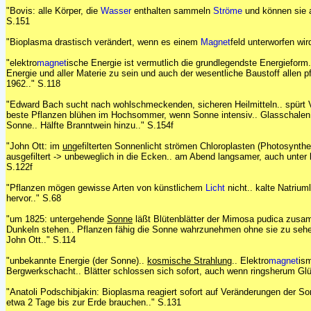
"Bovis: alle Körper, die
Wasser
enthalten sammeln
Ströme
und können sie a
S.151
"Bioplasma drastisch verändert, wenn es einem
Magnet
feld unterworfen wir
"elektro
magnet
ische Energie ist vermutlich die grundlegendste Energieform..
Energie und aller Materie zu sein und auch der wesentliche Baustoff allen p
1962.." S.118
"Edward Bach sucht nach wohlschmeckenden, sicheren Heilmitteln.. spürt Vi
beste Pflanzen blühen im Hochsommer, wenn Sonne intensiv.. Glasschalen m
Sonne.. Hälfte Branntwein hinzu.." S.154f
"John Ott: im
un
gefilterten Sonnenlicht strömen Chloroplasten (Photosynth
ausgefiltert -> unbeweglich in die Ecken.. am Abend langsamer, auch unter 
S.122f
"Pflanzen mögen gewisse Arten von künstlichem
Licht
nicht.. kalte Natriu
hervor.." S.68
"um 1825: untergehende
Sonne
läßt Blütenblätter der Mimosa pudica zusa
Dunkeln stehen.. Pflanzen fähig die Sonne wahrzunehmen ohne sie zu sehen
John Ott.." S.114
"unbekannte Energie (der Sonne)..
kosmische Strahlung
.. Elektro
magnet
ism
Bergwerkschacht.. Blätter schlossen sich sofort, auch wenn ringsherum Glü
"Anatoli Podschibjakin: Bioplasma reagiert sofort auf Veränderungen der S
etwa 2 Tage bis zur Erde brauchen.." S.131