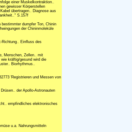
folge einer Muskelkontraktion..
nen gewisser Körperstellen
Kabel übertragen.. Diagnose aus
ankheit.." S.157f
in bestimmter dumpfer Ton, Chinin
Schwingungen der Chininmoleküle
Richtung.. Einfluss des
e, Menschen, Zellen.. mit
 wie kräftig/gesund wird die
ster.. Biorhythmus..
82773 'Registrieren und Messen von
Drüsen.. der Apollo-Astronauten
ht.. empfindliches elektronisches
emüse u.a. Nahrungsmitteln