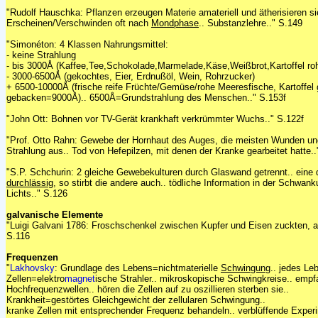
"Rudolf Hauschka: Pflanzen erzeugen Materie amateriell und ätherisieren s
Erscheinen/Verschwinden oft nach
Mondphase
.. Substanzlehre.." S.149
"Simonéton: 4 Klassen Nahrungsmittel:
- keine Strahlung
- bis 3000Å (Kaffee,Tee,Schokolade,Marmelade,Käse,Weißbrot,Kartoffel r
- 3000-6500Å (gekochtes, Eier, Erdnußöl, Wein, Rohrzucker)
+ 6500-10000Å (frische reife Früchte/Gemüse/rohe Meeresfische, Kartoffe
gebacken=9000Å).. 6500Å=Grundstrahlung des Menschen.." S.153f
"John Ott: Bohnen vor TV-Gerät krankhaft verkrümmter Wuchs.." S.122f
"Prof. Otto Rahn: Gewebe der Hornhaut des Auges, die meisten Wunden u
Strahlung aus.. Tod von Hefepilzen, mit denen der Kranke gearbeitet hatte.
"S.P. Schchurin: 2 gleiche Gewebekulturen durch Glaswand getrennt.. eine 
durchlässig
, so stirbt die andere auch.. tödliche Information in der Schwank
Lichts.." S.126
galvanische Elemente
"Luigi Galvani 1786: Froschschenkel zwischen Kupfer und Eisen zuckten, als
S.116
Frequenzen
"
Lakhovsky
: Grundlage des Lebens=nichtmaterielle
Schwingung
.. jedes Le
Zellen=elektro
magnet
ische Strahler.. mikroskopische Schwingkreise.. emp
Hochfrequenzwellen.. hören die Zellen auf zu oszillieren sterben sie..
Krankheit=gestörtes Gleichgewicht der zellularen Schwingung..
kranke Zellen mit entsprechender Frequenz behandeln.. verblüffende Exper