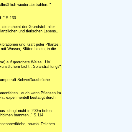
llmählich wieder abstrahlen.."
d.." S.130
 sie scheint der Grundstoff aller
flanzlichen und tierischen Lebens..
brationen und Kraft jeder Pflanze..
it Wasser, Blüten hinein, in die
ese) auf
geordnete
Weise.. UV
künstlichem Licht.. Solarstrahlung?"
mlampe ruft Schweißausbrüche
mmenfalten.. auch wenn Pflanzen im
.. experimentell bestätigt durch
us: dringt nicht in 200m tiefen
hbirnen brannten.." S.114
onnenoberfläche, obwohl Teilchen