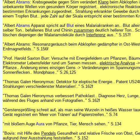
"Albert
Abrams
: Krebsgewebe gegen Stirn verändert
Klang
beim Abklopfen in
unbekannte Wellen von gesundem Körper registriert.. elektronische Reaktio
bestimmten Erkrankungen zugeordnet.. Strahlung erkrankter Gewebe durch 
einem Tropfen Blut.. jede Zahl auf der Skala entspricht einer bestimmten Kr
"Albert
Abrams
Apparat spricht auf
Blut
eines Malariakranken an.. Blut alle
selber Ton.. befallenes Blut und Chinin
zusammen
deutlich hellerer Ton.. 
löschen diejenigen der Malariamoleküle durch
Interferenz
aus.." S.157f
"Albert Abrams: Resonanzgeräusch beim Abklopfen gedämpfter in Ost-West-
Erdmagnetfelds.." S.156f
"Prof. Harold Saxton Burr: Versuche mit Energiefeldern um Pflanzen, Bäum
Elektrometer Lebensfelder rund um Samen messen..
elektrische Analyse
->
Pflanze.. Änderung eines einzigen Gens -> Veränderungen im Spannungsmu
Sonnenflecken.. Mondphase.." S.26,125
"Thomas Galen Hieronymus: Detektor für eloptische Energie.. Patent US24
Strahlungen verschiedenster Materialien'.." S.162f
"Thomas Galen Hieronymus verbessert Pathoklast.. Diagnose Herz, Lunge, 
während des Fluges anhand von Fotografien.." S.162f
"Gerstensprößling schreit auf, als man seine Wurzeln in heißes Wasser tauc
Gerät registriert ein 'Meer von Tränen' auf Papierstreifen.." S.74
"mit bloßem Auge
Aura
von Pflanze, Tier, Mensch sehen.." S.134
"Bovis: mit Hilfe des
Pendels
Gesundheit und relative Frische von Obst, G
aufgrund ihrer Ausstrahlung feststellen.." S.152