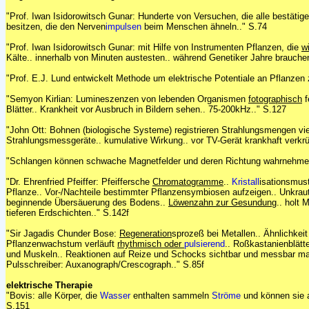
"Prof. Iwan Isidorowitsch Gunar: Hunderte von Versuchen, die alle bestätig
besitzen, die den Nerven
impulsen
beim Menschen ähneln.." S.74
"Prof. Iwan Isidorowitsch Gunar: mit Hilfe von Instrumenten Pflanzen, die
w
Kälte.. innerhalb von Minuten austesten.. während Genetiker Jahre brauche
"Prof. E.J. Lund entwickelt Methode um elektrische Potentiale an Pflanzen
"Semyon Kirlian: Lumineszenzen von lebenden Organismen
fotographisch
f
Blätter.. Krankheit vor Ausbruch in Bildern sehen.. 75-200kHz.." S.127
"John Ott: Bohnen (biologische Systeme) registrieren Strahlungsmengen vie
Strahlungsmessgeräte.. kumulative Wirkung.. vor TV-Gerät krankhaft verk
"Schlangen können schwache Magnetfelder und deren Richtung wahrnehme
"Dr. Ehrenfried Pfeiffer: Pfeiffersche
Chromatogramme
..
Kristall
isationsmust
Pflanze.. Vor-/Nachteile bestimmter Pflanzensymbiosen aufzeigen.. Unkraut a
beginnende Übersäuerung des Bodens..
Löwenzahn zur Gesundung
.. holt 
tieferen Erdschichten.." S.142f
"Sir Jagadis Chunder Bose:
R
egeneration
sprozeß bei Metallen.. Ähnlichkei
Pflanzenwachstum verläuft
rhythmisch oder
pulsierend
.. Roßkastanienblätte
und Muskeln.. Reaktionen auf Reize und Schocks sichtbar und messbar mac
Pulsschreiber: Auxanograph/Crescograph.." S.85f
elektrische Therapie
"Bovis: alle Körper, die
Wasser
enthalten sammeln
Ströme
und können sie a
S.151