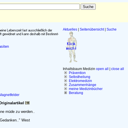
Aktuelles
|
Seitenübersicht
|
Suche
siten
Inhaltsbaum Medizin
open all
|
close all
Prävention
Selbstheilung
Elektromedizin
Zusammenhänge
meine Medizinbücher
Beratung
Magnetfelder
Originalartikel
hne müde zu werden..
 Gedanken.." West