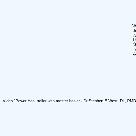
W
Be
L
T
K
L
L
Video "Power Heal trailer with master healer - Dr Stephen E West, DL, PM