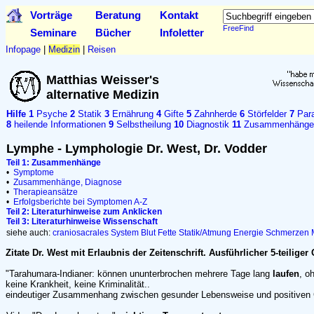
Vorträge
Beratung
Kontakt
FreeFind
Seminare
Bücher
Infoletter
Infopage
|
Medizin
|
Reisen
Matthias Weisser's
alternative Medizin
Hilfe
1
Psyche
2
Statik
3
Ernährung
4
Gifte
5
Zahnherde
6
Störfelder
7
Para
8
heilende Informationen
9
Selbstheilung
10
Diagnostik
11
Zusammenhänge
Lymphe - Lymphologie Dr. West, Dr. Vodder
Teil 1: Zusammenhänge
•
Symptome
•
Zusammenhänge, Diagnose
•
Therapieansätze
•
Erfolgsberichte bei Symptomen A-Z
Teil 2: Literaturhinweise zum Anklicken
Teil 3: Literaturhinweise Wissenschaft
siehe auch:
craniosacrales System
Blut
Fette
Statik/Atmung
Energie
Schmerzen
Zitate Dr. West mit Erlaubnis der Zeitenschrift. Ausführlicher 5-teiliger 
"Tarahumara-Indianer: können ununterbrochen mehrere Tage lang
laufen
, o
keine Krankheit, keine Kriminalität..
eindeutiger Zusammenhang zwischen gesunder Lebensweise und positiven