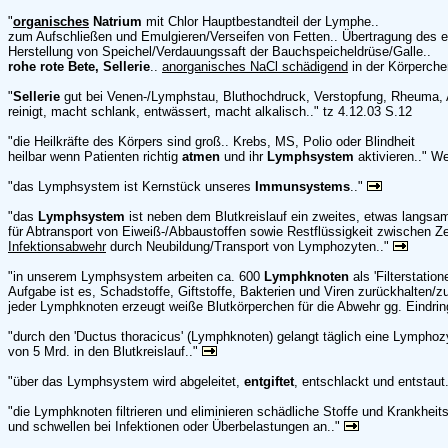
"
organisches
Natrium
mit Chlor Hauptbestandteil der Lymphe..
zum Aufschließen und Emulgieren/Verseifen von Fetten.. Übertragung des el
Herstellung von Speichel/Verdauungssaft der Bauchspeicheldrüse/Galle..
rohe rote Bete, Sellerie
..
anorganisches NaCl schädigend
in der Körperche
"
Sellerie
gut bei Venen-/Lymphstau, Bluthochdruck, Verstopfung, Rheuma, Ar
reinigt, macht schlank, entwässert, macht alkalisch.." tz 4.12.03 S.12
"die Heilkräfte des Körpers sind groß.. Krebs, MS, Polio oder Blindheit
heilbar wenn Patienten richtig
atmen
und ihr
Lymphsystem
aktivieren.." W
"das Lymphsystem ist Kernstück unseres
Immunsystems
.."
"das
Lymphsystem
ist neben dem Blutkreislauf ein zweites, etwas langsa
für Abtransport von Eiweiß-/Abbaustoffen sowie Restflüssigkeit zwischen Ze
Infektionsabwehr
durch Neubildung/Transport von Lymphozyten.."
"in unserem Lymphsystem arbeiten ca. 600
Lymphknoten
als 'Filterstatione
Aufgabe ist es, Schadstoffe, Giftstoffe, Bakterien und Viren zurückhalten/zu
jeder Lymphknoten erzeugt weiße Blutkörperchen für die Abwehr gg. Eindrin
"durch den 'Ductus thoracicus' (Lymphknoten) gelangt täglich eine Lymph
von 5 Mrd. in den Blutkreislauf.."
"über das Lymphsystem wird abgeleitet,
entgiftet
, entschlackt und entstaut
"die Lymphknoten filtrieren und eliminieren schädliche Stoffe und Krankheit
und schwellen bei Infektionen oder Überbelastungen an.."