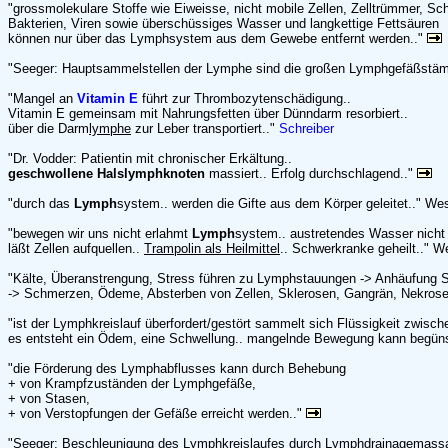
"grossmolekulare Stoffe wie Eiweisse, nicht mobile Zellen, Zelltrümmer, Sc
Bakterien, Viren sowie überschüssiges Wasser und langkettige Fettsäuren
können nur über das Lymphsystem aus dem Gewebe entfernt werden.."
"Seeger: Hauptsammelstellen der Lymphe sind die großen Lymphgefäßstä
"Mangel an
Vitamin E
führt zur Thrombozytenschädigung..
Vitamin E gemeinsam mit Nahrungsfetten über Dünndarm resorbiert..
über die Darm
lymphe
zur Leber transportiert.."
Schreiber
"Dr. Vodder: Patientin mit chronischer Erkältung..
geschwollene Halslymphknoten
massiert.. Erfolg durchschlagend.."
"durch das
Lymph
system.. werden die Gifte aus dem Körper geleitet.." We
"bewegen wir uns nicht erlahmt
Lymph
system.. austretendes Wasser nicht m
läßt Zellen aufquellen..
Trampolin als Heilmittel
.. Schwerkranke geheilt.." W
"Kälte, Überanstrengung, Stress führen zu Lymphstauungen -> Anhäufung 
-> Schmerzen, Ödeme, Absterben von Zellen, Sklerosen, Gangrän, Nekrose.
"ist der Lymphkreislauf überfordert/gestört sammelt sich Flüssigkeit zwisch
es entsteht ein Ödem, eine Schwellung.. mangelnde Bewegung kann begüns
"die Förderung des Lymphabflusses kann durch Behebung
+ von Krampfzuständen der Lymphgefäße,
+ von Stasen,
+ von Verstopfungen der Gefäße erreicht werden.."
"Seeger: Beschleunigung des Lymphkreislaufes durch Lymphdrainagemassa