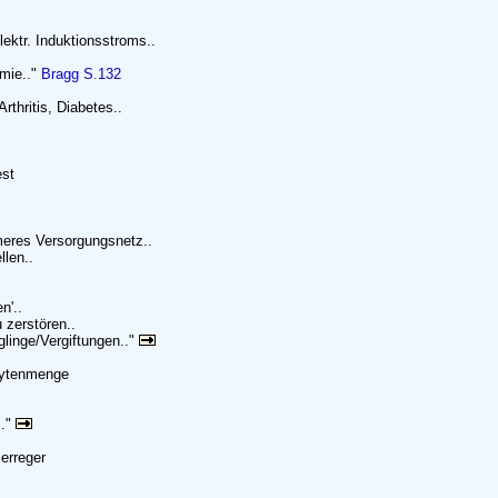
ektr. Induktionsstroms..
mie.."
Bragg S.132
thritis, Diabetes..
est
meres Versorgungsnetz..
llen..
n'..
 zerstören..
glinge/Vergiftungen.."
ozytenmenge
.."
serreger