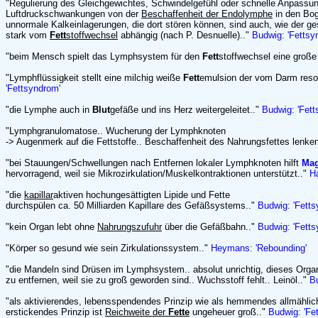
"Regulierung des Gleichgewichtes, Schwindelgefühl oder schnelle Anpassung
Luftdruckschwankungen von der
Beschaffenheit der Endolymphe
in den Bog
unnormale Kalkeinlagerungen, die dort stören können, sind auch, wie der g
stark vom
Fett
stoffwechsel
abhängig (nach P. Desnuelle).."
Budwig: 'Fettsy
"beim Mensch spielt das Lymphsystem für den
Fett
stoffwechsel eine große
"Lymphflüssigkeit stellt eine milchig weiße
Fett
emulsion der vom Darm reso
'Fettsyndrom'
"die Lymphe auch in
Blut
gefäße und ins Herz weitergeleitet.."
Budwig: 'Fett
"Lymphgranulomatose.. Wucherung der Lymphknoten
-> Augenmerk auf die Fettstoffe.. Beschaffenheit des Nahrungsfettes lenke
"bei Stauungen/Schwellungen nach Entfernen lokaler Lymphknoten hilft
Mag
hervorragend, weil sie Mikrozirkulation/Muskelkontraktionen unterstützt.."
H
"die
kapillar
aktiven hochungesättigten Lipide und Fette
durchspülen ca. 50 Milliarden Kapillare des Gefäßsystems.."
Budwig: 'Fetts
"kein Organ lebt ohne
Nahrungszufuhr
über die Gefäßbahn.."
Budwig: 'Fetts
"Körper so gesund wie sein Zirkulationssystem.."
Heymans: 'Rebounding'
"die Mandeln sind Drüsen im Lymphsystem.. absolut unrichtig, dieses Orga
zu entfernen, weil sie zu groß geworden sind.. Wuchsstoff fehlt.. Leinöl.."
B
"als aktivierendes, lebensspendendes Prinzip wie als hemmendes allmählic
erstickendes Prinzip ist
Reichweite der
Fette
ungeheuer groß.."
Budwig: 'Fe