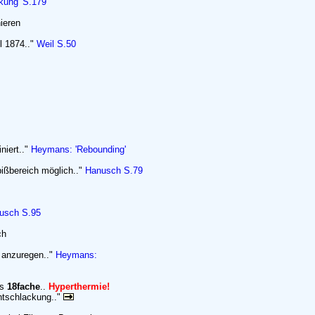
kung' S.179
ieren
l 1874.."
Weil S.50
niert.."
Heymans: 'Rebounding'
ißbereich möglich.."
Hanusch S.79
usch S.95
ch
 anzuregen.."
Heymans:
as
18fache
..
Hyperthermie!
ntschlackung.."