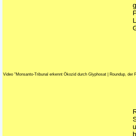
g
L
G
Video "Monsanto-Tribunal erkennt Ökozid durch Glyphosat | Roundup, der
R
u
b