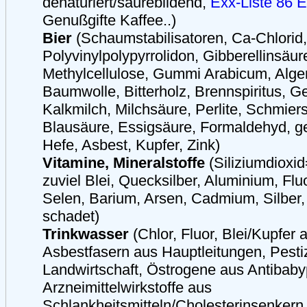
denaturiert/säurebildend,
Exx-Liste 86
E
Genußgifte Kaffee..)
Bier
(Schaumstabilisatoren, Ca-Chlorid,
Polyvinylpolypyrrolidon, Gibberellinsäur
Methylcellulose, Gummi Arabicum, Alge
Baumwolle, Bitterholz, Brennspiritus, G
Kalkmilch, Milchsäure, Perlite, Schmiers
Blausäure, Essigsäure, Formaldehyd, g
Hefe, Asbest, Kupfer, Zink)
Vitamine, Mineralstoffe
(Siliziumdioxid
zuviel Blei, Quecksilber, Aluminium, Fl
Selen, Barium, Arsen, Cadmium, Silber,
schadet)
Trinkwasser
(Chlor, Fluor, Blei/Kupfer
Asbestfasern aus Hauptleitungen, Pestiz
Landwirtschaft, Östrogene aus Antibabypi
Arzneimittelwirkstoffe aus
Schlankheitsmitteln/Cholesterinsenkern