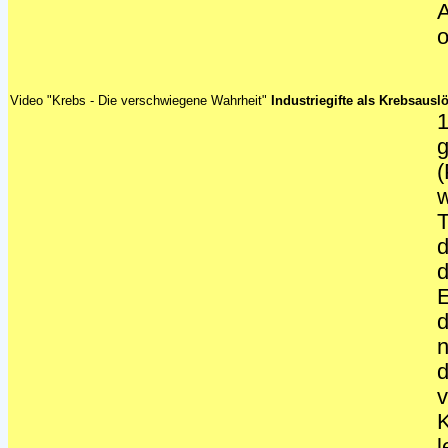
A
o
Video "Krebs - Die verschwiegene Wahrheit"
Industriegifte als Krebsauslö
1
g
(
w
T
d
d
E
d
n
d
v
K
l