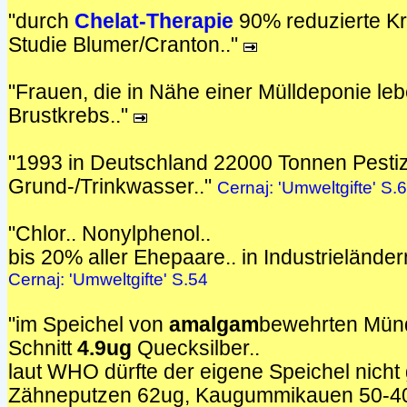
"durch
Chelat-Therapie
90% reduzierte Kre
Studie Blumer/Cranton.."
"Frauen, die in Nähe einer Mülldeponie lebe
Brustkrebs.."
"1993 in Deutschland 22000 Tonnen Pestiz
Grund-/Trinkwasser.."
Cernaj: 'Umweltgifte' S.
"Chlor.. Nonylphenol..
bis 20% aller Ehepaare.. in Industrieländer
Cernaj: 'Umweltgifte' S.54
"im Speichel von
amalgam
bewehrten Münd
Schnitt
4.9ug
Quecksilber..
laut WHO dürfte der eigene Speichel nicht
Zähneputzen 62ug, Kaugummikauen 50-40