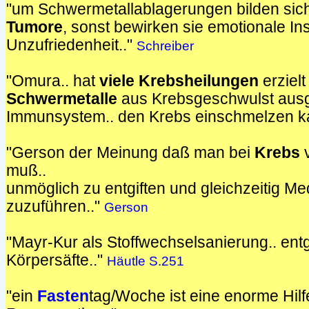
"um Schwermetallablagerungen bilden sic
Tumore
, sonst bewirken sie emotionale Ins
Unzufriedenheit.."
Schreiber
"Omura.. hat
viele Krebsheilungen
erziel
Schwermetalle
aus Krebsgeschwulst ausg
Immunsystem.. den Krebs einschmelzen k
"Gerson der Meinung daß man bei
Krebs
v
muß..
unmöglich zu entgiften und gleichzeitig M
zuzuführen.."
Gerson
"Mayr-Kur als Stoffwechselsanierung.. entgif
Körpersäfte.."
Häutle S.251
"ein
Fasten
tag/Woche ist eine enorme Hilfe