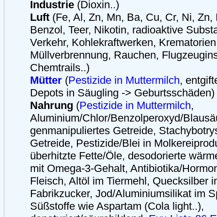
Industrie
(Dioxin..)
Luft
(Fe, Al, Zn, Mn, Ba, Cu, Cr, Ni, Zn,
Benzol, Teer, Nikotin, radioaktive Subst
Verkehr, Kohlekraftwerken, Krematorien
Müllverbrennung, Rauchen, Flugzeugins
Chemtrails..)
Mütter
(
Pestizide in Muttermilch
, entgif
Depots in Säugling -> Geburtsschäden)
Nahrung
(
Pestizide in Muttermilch
,
Aluminium/Chlor/Benzolperoxyd/Blausäu
genmanipuliertes Getreide, Stachybotrys
Getreide, Pestizide/Blei in Molkereipro
überhitzte Fette/Öle, desodorierte wär
mit Omega-3-Gehalt, Antibiotika/Hormon
Fleisch, Altöl im Tiermehl, Quecksilber i
Fabrikzucker, Jod/Aluminiumsilikat im S
Süßstoffe wie Aspartam (Cola light..),