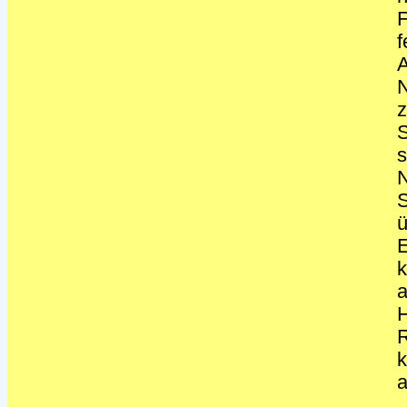
F
f
A
z
S
s
N
S
ü
E
k
a
R
k
a