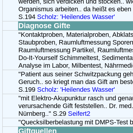
werden, sich verdicken und stocken.. wi
Organismus arbeiten.. da heißt es eben 
S.194
Scholz: 'Heilendes Wasser'
Diagnose Gifte
"Kontaktproben, Materialproben, Abklat
Staubproben, Raumluftmessung Sporen
Raumluftmessung Partikel, Raumluft
Do-It-Yourself Schimmeltest, Sedimenta
Analyse im Labor, Milbentest, Nährmedi
"Patient aus seiner Schwitzpackung gehü
Geruch.. so kriegt man das Gift am best
S.199
Scholz: 'Heilendes Wasser'
"mit Elektro-Akupunktur rasch und gena
verursachende Gift feststellen.. Dr. med
Nürnberg.." S.29
Seifert2
"Quecksilberbelastung mit DMPS-Test 
Giftquellen