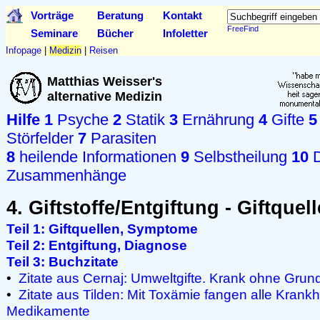
Vorträge
Beratung
Kontakt
FreeFind
Seminare
Bücher
Infoletter
Infopage
|
Medizin
|
Reisen
Matthias Weisser's
alternative Medizin
Hilfe
1
Psyche
2
Statik
3
Ernährung
4
Gifte
5
Störfelder
7
Parasiten
8
heilende Informationen
9
Selbstheilung
10
D
Zusammenhänge
4. Giftstoffe/Entgiftung - Giftqu
Teil 1: Giftquellen, Symptome
Teil 2: Entgiftung, Diagnose
Teil 3: Buchzitate
•
Zitate aus Cernaj: Umweltgifte. Krank ohne Grun
•
Zitate aus Tilden: Mit Toxämie fangen alle Krank
Medikamente