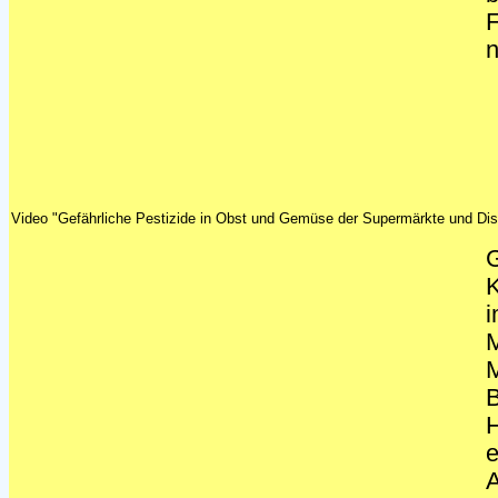
F
n
Video "Gefährliche Pestizide in Obst und Gemüse der Supermärkte und Di
G
K
i
M
B
H
e
A