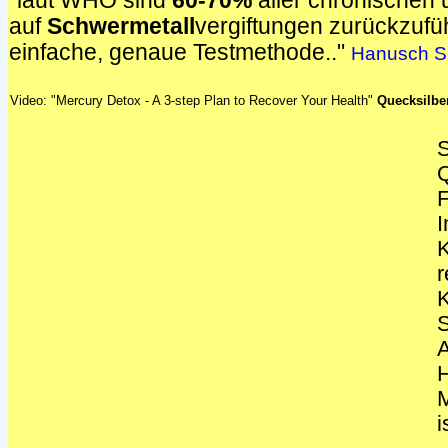
"laut WHO sind
60-70%
aller chronischen 
auf
Schwermetall
vergiftungen zurückzufüh
einfache, genaue Testmethode.."
Hanusch S
Video: "Mercury Detox - A 3-step Plan to Recover Your Health"
Quecksilber
S
Q
F
I
K
r
K
S
A
H
M
i