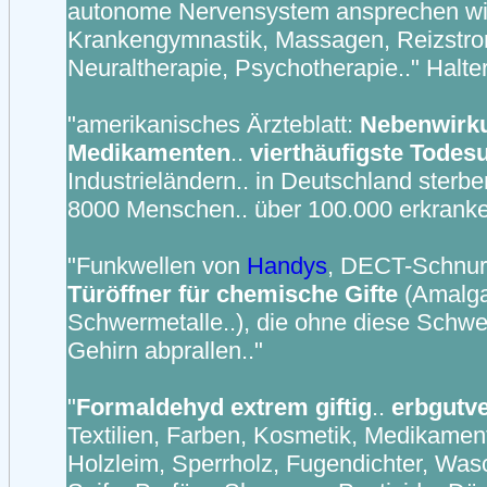
autonome Nervensystem ansprechen w
Krankengymnastik, Massagen, Reizstro
Neuraltherapie, Psychotherapie.." Halte
"amerikanisches Ärzteblatt:
Nebenwirk
Medikamenten
..
vierthäufigste Todes
Industrieländern.. in Deutschland sterbe
8000 Menschen.. über 100.000 erkrank
"Funkwellen von
Handys
, DECT-Schnurl
Türöffner für chemische Gifte
(Amalg
Schwermetalle..), die ohne diese Schwe
Gehirn abprallen.."
"
Formaldehyd
extrem giftig
..
erbgutv
Textilien, Farben, Kosmetik, Medikamen
Holzleim, Sperrholz, Fugendichter, Wasc