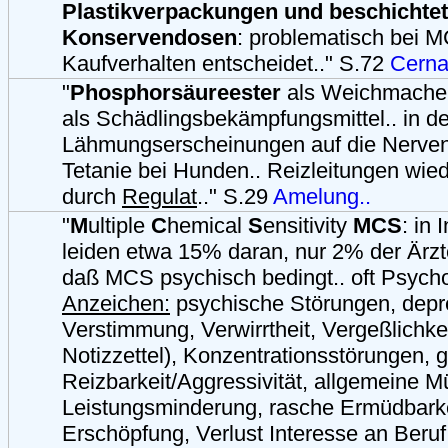
Plastikverpackungen und beschichte
Konservendosen
: problematisch bei 
Kaufverhalten entscheidet.." S.72
Cernaj
"
Phosphorsäureester
als Weichmacher 
als Schädlingsbekämpfungsmittel.. in d
Lähmungserscheinungen auf die Nervenr
Tetanie bei Hunden.. Reizleitungen wied
durch
Regulat
.." S.29
Amelung..
"
M
ultiple
C
hemical
S
ensitivity
MCS
: in 
leiden etwa 15% daran, nur 2% der Ärzt
daß MCS psychisch bedingt.. oft Psyc
Anzeichen:
psychische Störungen, depr
Verstimmung, Verwirrtheit, Vergeßlichk
Notizzettel), Konzentrationsstörungen, g
Reizbarkeit/Aggressivität, allgemeine Mü
Leistungsminderung, rasche Ermüdbarke
Erschöpfung, Verlust Interesse an Beruf