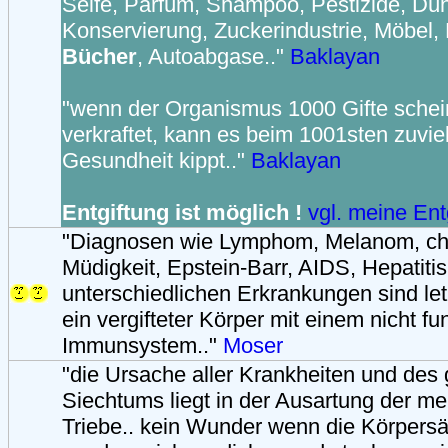
Seife, Parfüm, Shampoo, Pestizide, Dün
Konservierung, Zuckerindustrie, Möbel,
Bücher
, Autoabgase.."
Baklayan
"wenn der Organismus 1000 Gifte sche
verkraftet, kann es beim 1001sten zuviel
Gesundheit kippt.."
Baklayan
Entgiftung ist möglich !
vgl. meine Ent
"Diagnosen wie Lymphom, Melanom, ch
Müdigkeit, Epstein-Barr, AIDS, Hepatitis
unterschiedlichen Erkrankungen sind let
ein vergifteter Körper mit einem nicht f
Immunsystem.."
Moser
"die Ursache aller Krankheiten und des
Siechtums liegt in der Ausartung der m
Triebe.. kein Wunder wenn die Körpersä