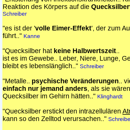
Reaktion des Körpers auf die
Quecksilber
Schreiber
"es ist der '
volle Eimer-Effekt
', der zum A
führt.."
Kanne
"Quecksilber hat
keine Halbwertszeit
..
ist es im Gewebe.. Leber, Niere, Lunge, Ge
bleibt es lebenslänglich.."
Schreiber
"Metalle..
psychische Veränderungen
.. v
einfach nur jemand anders
, als sie wäre
Quecksilber im Gehirn hätten.."
Klinghardt
"Quecksilber erstickt den intrazellulären
A
kann so den Zelltod verursachen.."
Schreibe