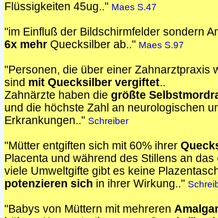
Flüssigkeiten 45ug.."
Maes S.47
"im Einfluß der Bildschirmfelder sonder
6x mehr
Quecksilber ab.."
Maes S.97
"Personen, die über einer Zahnarztpraxi
sind
mit Quecksilber vergiftet
..
Zahnärzte haben die
größte Selbstmordr
und die höchste Zahl an neurologischen 
Erkrankungen.."
Schreiber
"Mütter entgiften sich mit 60% ihrer
Quecks
Placenta und während des Stillens an das 
viele Umweltgifte gibt es keine Plazentasc
potenzieren sich
in ihrer Wirkung.."
Schrei
"Babys von Müttern mit mehreren
Amalga