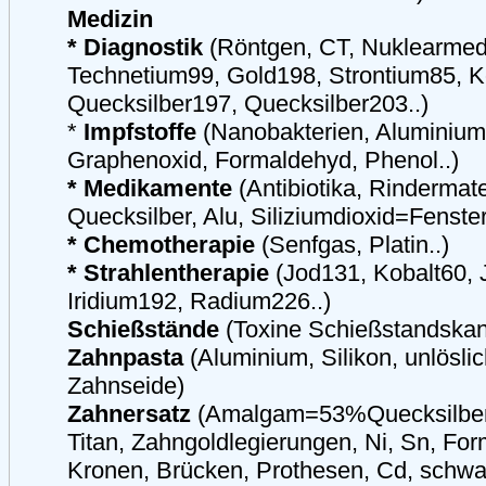
Medizin
* Diagnostik
(Röntgen, CT, Nuklearmedi
Technetium99, Gold198, Strontium85, K
Quecksilber197, Quecksilber203..)
*
Impfstoffe
(Nanobakterien, Aluminium,
Graphenoxid, Formaldehyd, Phenol..)
* Medikamente
(Antibiotika, Rindermate
Quecksilber, Alu, Siliziumdioxid=Fenster
* Chemotherapie
(Senfgas, Platin..)
* Strahlentherapie
(Jod131, Kobalt60, 
Iridium192, Radium226..)
Schießstände
(Toxine Schießstandskand
Zahnpasta
(Aluminium, Silikon, unlöslic
Zahnseide)
Zahnersatz
(Amalgam=53%Quecksilber,
Titan, Zahngoldlegierungen, Ni, Sn, For
Kronen, Brücken, Prothesen, Cd, schwa