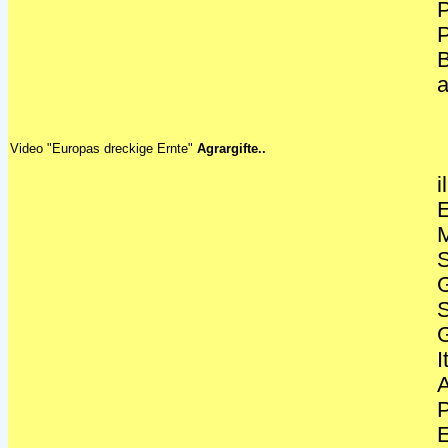
P
P
B
a
Video "Europas dreckige Ernte"
Agrargifte..
i
E
M
S
G
S
I
A
P
E