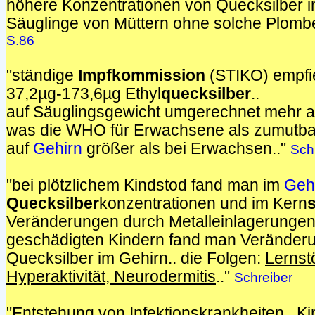
höhere Konzentrationen von Quecksilber i
Säuglinge von Müttern ohne solche Plomb
S.86
"ständige
Impfkommission
(STIKO) empfie
37,2µg-173,6µg Ethyl
quecksilber
..
auf Säuglingsgewicht umgerechnet mehr a
was die WHO für Erwachsene als zumutbar
auf
Gehirn
größer als bei Erwachsen.."
Sch
"bei plötzlichem Kindstod fand man im
Geh
Quecksilber
konzentrationen und im Kern
Veränderungen durch Metalleinlagerungen.
geschädigten Kindern fand man Veränder
Quecksilber im Gehirn.. die Folgen:
Lernst
Hyperaktivität, Neurodermitis
.."
Schreiber
"Entstehung von Infektionskrankheiten.. Ki