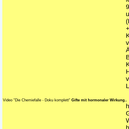
9
(
+
K
v
Ä
B
K
H
v
L
Video "Die Chemiefalle - Doku komplett"
Gifte mit hormonaler Wirkung..
G
W
h