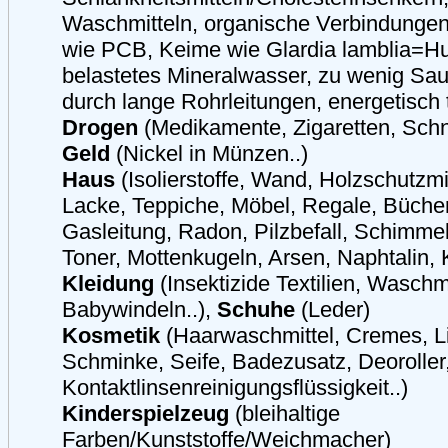
Waschmitteln, organische Verbindunge
wie PCB, Keime wie Glardia lamblia=Hu
belastetes Mineralwasser, zu wenig Sau
durch lange Rohrleitungen, energetisch t
Drogen
(Medikamente, Zigaretten, Schn
Geld
(Nickel in Münzen..)
Haus
(Isolierstoffe, Wand, Holzschutzmi
Lacke, Teppiche, Möbel, Regale, Büche
Gasleitung, Radon, Pilzbefall, Schimmel,
Toner, Mottenkugeln, Arsen, Naphtalin, 
Kleidung
(Insektizide Textilien, Waschmi
Babywindeln..),
Schuhe
(Leder)
Kosmetik
(Haarwaschmittel, Cremes, Li
Schminke, Seife, Badezusatz, Deoroller
Kontaktlinsenreinigungsflüssigkeit..)
Kinderspielzeug
(bleihaltige
Farben/Kunststoffe/Weichmacher)