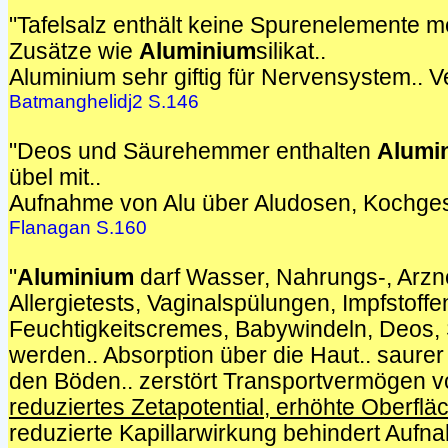
"Tafelsalz enthält keine Spurenelemente m
Zusätze wie
Aluminium
silikat..
Aluminium sehr giftig für Nervensystem.. V
Batmanghelidj2 S.146
"Deos und Säurehemmer enthalten
Alumi
übel mit..
Aufnahme von Alu über Aludosen, Kochgesc
Flanagan S.160
"
Aluminium
darf Wasser, Nahrungs-, Arzne
Allergietests, Vaginalspülungen, Impfstoffe
Feuchtigkeitscremes, Babywindeln, Deos,
werden.. Absorption über die Haut.. saur
den Böden.. zerstört Transportvermögen v
reduziertes Zetapotential, erhöhte Oberf
reduzierte Kapillarwirkung behindert Aufn