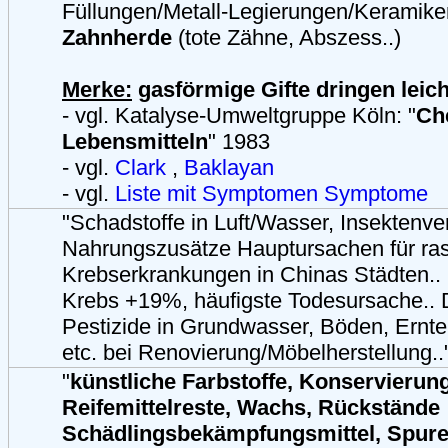
Füllungen/Metall-Legierungen/Keramiken
Zahnherde
(tote Zähne, Abszess..)
Merke:
gasförmige Gifte dringen leicht
- vgl. Katalyse-Umweltgruppe Köln: "
Ch
Lebensmitteln
" 1983
- vgl.
Clark
,
Baklayan
- vgl.
Liste mit Symptomen
Symptome
"Schadstoffe in Luft/Wasser, Insektenve
Nahrungszusätze Hauptursachen für ras
Krebserkrankungen in Chinas Städten..
Krebs +19%, häufigste Todesursache.. 
Pestizide in Grundwasser, Böden, Ernt
etc. bei Renovierung/Möbelherstellung.
"
künstliche Farbstoffe, Konservierung
Reifemittelreste, Wachs, Rückstände
Schädlingsbekämpfungsmittel, Spur