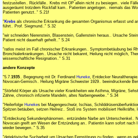
festzustellen.. Rückfälle.. Krebs mit OP allein nicht zu besiegen.. viele Fäll
ausgeräumt trotzdem Rückfall kam.. Patienten angelogen.. niemals das Wor
Patienten genutzt.." S.21f
"
Krebs
als chronische Erkrankung die gesamten Organismus erfasst und a
führt.. Prof. Siegmund.." S.32
"wir schneiden Nierenstein, Blasenstein, Gallenstein heraus.. Ursache Stein
Patient nicht dauerhaft geheilt.." S.24
"ratlos meist im Fall chronischer Erkrankungen.. Symptombetäubung bei 
Bronchialerkrankungen.. Ursache nicht bekannt, Heilung nicht möglich, The
wissenschaftliche Resignation.." S.31
andere Konzepte
"5.7.
1935
.. Begegnung mit Dr. Ferdinand
Huneke
, Entdecker Neuraltherapie
Novocain-Gemisch.. Heilung Migräne Schwester 1929.. beeindruckende Beri
"Störfeld Körper als Ursache vieler Krankheiten wie Asthma, Migräne, Sehst
Zähne, chronisch infizierte Mandeln, altes Narbengewebe.." S.34
"Heilerfolge
Huneke
s bei Magengeschwür, Ischias, Schilddrüsenüberfunktion
Spitzen betäuben, setzen Heilreiz.. Stoß ins System mobilisiert Heilkräfte, 
"Entdeckung Sekundenphänomen.. entzündete Narbe am Unterschenkel.. No
Novocain greift am Wesen der Entzündung an.. Patientin kann sofort nach In
wieder bewegen.." S.35
"detektivische Sucharbeit um Ursachen Fernstörung zu finden.. wenn es gel