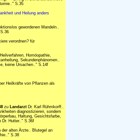
tomie.." S.35
ankheit und Heilung anders
nktionslos gewordenen Mandeln..
 S.36
iere verordnen? für
 Heilverfahren, Homöopathie,
ontanheilung, Sekundenphänomen..
e, keine Ursachen.." S.14f
er Heilkräfte von Pflanzen als
38
zu
Landarzt
Dr. Karl Rühmkorff..
ankheiten diagnostizieren, sondern
örperbau, Haltung, Gesichtsfarbe,
r. Hutter.." S.36f
der alten Ärzte.. Blutegel an
hie.." S.38