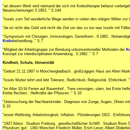
"an diesem Werk wird niemand der sich mit Krebstherapie befasst vorbeige
Neuerscheinungen 3 1953.." S.144
"Issels zum Teil wunderliche Wege werden in vielen den nötigen Willen zu
"da ist nicht das Geld und nicht die Zeit um das zu tun was Issels mit Fällen
"Symposium mit Chirurgen, Immunologen, Genetikern.. 9.1981.. Notwendig
Krebs
behandlung.." S.7
"Mitglied der Arbeitsgruppe zur Beratung unkonventioneller Methoden der
K
Konzept zur interdisziplinären Anwendung.. 5.1982.." S.7
Kindheit, Schule, Universität
"Geburt 21.11.1907 in Mönchengladbach.. großzügiges Haus am Alten Markt..
"Issels Mutter lehrt und lebt Toleranz, Redlichkeit, Religiosität, Ehrlichkeit..
"im Alter 10-16 Ferien auf Bauernhof.. Tiere versorgen, säen, bei Ernte hel
Körbe flechten.. Heilkräfte der Pflanzen.." S.10
"Untersuchung der Nachbarskinder.. Diagnose von Zunge, Augen, Ohren mitt
S.10
"erster Weltkrieg, Arbeitslosigkeit, Inflation.. Plünderungen 1922.. Einführ
"1927 Abitur.. Studium Freiburg.. gesellschaftlicher Schliff.. Studium Bonn
Physikum 'gut'.. LMU München Friedrich Müller, Erich Lexer, Albert Döderlei