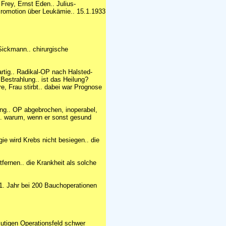
Frey, Ernst Eden.. Julius-
Promotion über Leukämie.. 15.1.1933
 Sickmann.. chirurgische
rtig.. Radikal-OP nach Halsted-
Bestrahlung.. ist das Heilung?
e, Frau stirbt.. dabei war Prognose
lung.. OP abgebrochen, inoperabel,
er.. warum, wenn er sonst gesund
gie wird Krebs nicht besiegen.. die
fernen.. die Krankheit als solche
m 1. Jahr bei 200 Bauchoperationen
lutigen Operationsfeld schwer