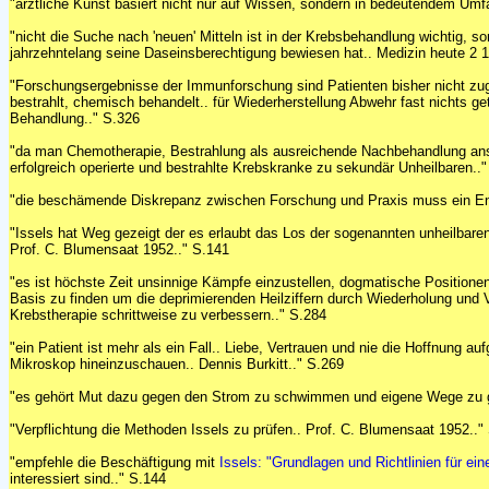
"ärztliche Kunst basiert nicht nur auf Wissen, sondern in bedeutendem Umf
"nicht die Suche nach 'neuen' Mitteln ist in der Krebsbehandlung wichtig, s
jahrzehntelang seine Daseinsberechtigung bewiesen hat.. Medizin heute 2 1
"Forschungsergebnisse der Immunforschung sind Patienten bisher nicht zug
bestrahlt, chemisch behandelt.. für Wiederherstellung Abwehr fast nichts g
Behandlung.." S.326
"da man Chemotherapie, Bestrahlung als ausreichende Nachbehandlung ans
erfolgreich operierte und bestrahlte Krebskranke zu sekundär Unheilbaren..
"die beschämende Diskrepanz zwischen Forschung und Praxis muss ein En
"Issels hat Weg gezeigt der es erlaubt das Los der sogenannten unheilbare
Prof. C. Blumensaat 1952.." S.141
"es ist höchste Zeit unsinnige Kämpfe einzustellen, dogmatische Positio
Basis zu finden um die deprimierenden Heilziffern durch Wiederholung und
Krebstherapie schrittweise zu verbessern.." S.284
"ein Patient ist mehr als ein Fall.. Liebe, Vertrauen und nie die Hoffnung au
Mikroskop hineinzuschauen.. Dennis Burkitt.." S.269
"es gehört Mut dazu gegen den Strom zu schwimmen und eigene Wege zu 
"Verpflichtung die Methoden Issels zu prüfen.. Prof. C. Blumensaat 1952.."
"empfehle die Beschäftigung mit
Issels: "Grundlagen und Richtlinien für ein
interessiert sind.." S.144