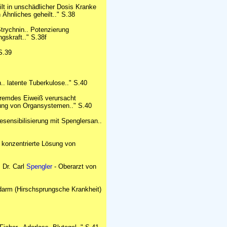
t in unschädlicher Dosis Kranke
 Ähnliches geheilt.." S.38
trychnin.. Potenzierung
gskraft.." S.38f
S.39
. latente Tuberkulose.." S.40
tfremdes Eiweiß verursacht
örung von Organsystemen.." S.40
sensibilisierung mit Spenglersan..
. konzentrierte Lösung von
. Dr. Carl
Spengler
- Oberarzt von
arm (Hirschsprungsche Krankheit)