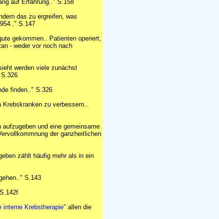
ang auf Erfahrung.." S.158
ondern das zu ergreifen, was
954.." S.147
ute gekommen.. Patienten operiert,
etan - weder vor noch nach
ieht werden viele zunächst
" S.326
de finden.." S.326
n Krebskranken zu verbessern..
nen aufzugeben und eine gemeinsame
 Vervollkommnung der ganzheitlichen
fgeben zählt häufig mehr als in ein
gehen.." S.143
 S.142f
e interne Krebstherapie"
allen die