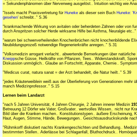
= Sekundenphänomen über Nervenweg ausgelöst.. Intuition wichtig wie Ana
"Issels macht Praxisvertretung für
Huneke
als dieser sein Buch
Huneke: 'Kr
gesehen'
schreibt.." S.36
"krankmachende Wirkung von avitalen oder beherdeten Zähnen oder von fu
durch Anspritzen solcher Herde wirksame Hilfe bei Asthma, Neuralgie etc.."
"warum bei schwerverheilenden Knochenbrüchen nicht knochenbildende Elix
Neubildungsprozeß notwendige Regenerierkräfte anregen.." S.31
"Volksmedizin arrogant verlacht.. abwertende Bemerkungen über natürliche
Kneipp
sche Güsse, Heilkräfte von Pflanzen, Tees.. Widerstandskraft, Sp
Diskussion unmöglich.. Glaube an Fortschritt, Apparate, Chemie.. Symptom
"Medicus curat, natura sanat = der Arzt behandelt, die Natur heilt.." S.39
"jedes Kräuterweiblein weiß aus der Überlieferung von Generationen mehr üb
manch Medizinprofessor.." S.15
Lernen beim Landarzt
"nach 5 Jahren Universität, 4 Jahren Chirurgie, 2 Jahren innerer Medizin
19
Betreuung 12 Dörfer wie Vater, Großvater.. wertvolles Wissen.. nicht nur Kr
Bild über die Kranken machen.. Konstitutionstypen.. äußere Erscheinung, K
Haut, Augen, Stimme, Hände, Bewegungen.. Gesichtsausdruckskunde nach D
"Rühmkorff diskutiert nachts Krankengeschichten und Behandlung.. Medizin 
bestimmten Stellen.. Aderlässe bei Schlaganfall, Bluthochdruck.. Homöopat