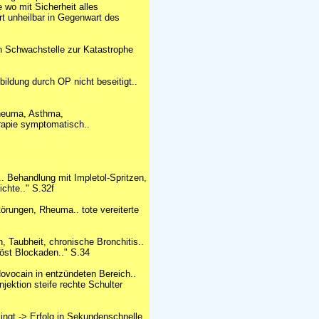
e wo mit Sicherheit alles
t unheilbar in Gegenwart des
n Schwachstelle zur Katastrophe
bildung durch OP nicht beseitigt..
Rheuma, Asthma,
rapie symptomatisch..
.. Behandlung mit Impletol-Spritzen,
chte.." S.32f
örungen, Rheuma.. tote vereiterte
, Taubheit, chronische Bronchitis..
löst Blockaden.." S.34
vocain in entzündeten Bereich..
jektion steife rechte Schulter
ingt -> Erfolg in Sekundenschnelle