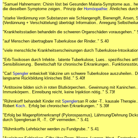
"Samuel Hahnemann: Chinin löst bei Gesunden Malaria-Symptome aus.. heil
die dieselben Symptome zeigen.. Prinzip der
Homöopathie
: Ähnliches durch
"starke Verdünnung von Substanzen wie Schlangengift, Bienengift, Arsen, S
(Verdünnung + Verschüttelung) überträgt Information.. Anregung Selbstheilun
"Krankheitsstadien behandeln die schweren Organschäden vorausgehen.." 
"auf Menschen übertragbare Tuberkulose der Rinder.." S.40
"viele menschliche Krankheitserscheinungen durch Tuberkulose-Intoxikation.
"Erb-Toxikosen durch Infekte.. latente Tuberkulose, Lues.. spezifisches ar
Sensibilisierung.. Bereitschaft für chronische Erkrankungen.. Funktionsst
"Carl
Spengler
entwickelt Vakzine um schwere Tuberkulose auszuheilen.. De
langsame Rückbildung klinisches Bild.." S.40f
"Antitoxine bilden sich in roten Blutkörperchen.. Gewinnung mit Kaninchen.
Immunkörpern.. Einreibung reicht, keine Injektion nötig.." S.73f
"Rühmkorff behandelt Kinder mit
Spengler
san R oder -T.. kausale Therapie.
Robert
Koch
.. Erfolg bei chronischen Erkrankungen.." S.39f
"Erfolg bei Magenpförtnerkrampf (Pylorospasmus), Lähmung/Dehnung Dickd
durch Spenglersan R, -T.. OP vermeiden.." S.41
"Rühmkorffs Lehrbücher werden zu Fundgrube.." S.41