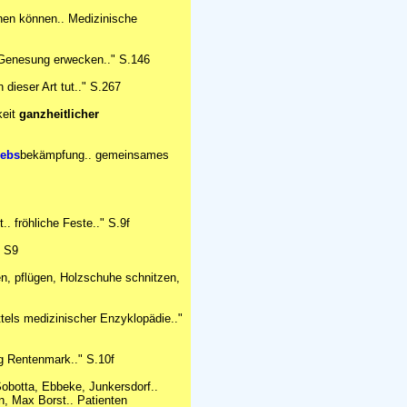
hen können.. Medizinische
r Genesung erwecken.." S.146
 dieser Art tut.." S.267
keit
ganzheitlicher
rebs
bekämpfung.. gemeinsames
 fröhliche Feste.." S.9f
" S9
fen, pflügen, Holzschuhe schnitzen,
els medizinischer Enzyklopädie.."
ung Rentenmark.." S.10f
 Sobotta, Ebbeke, Junkersdorf..
n, Max Borst.. Patienten