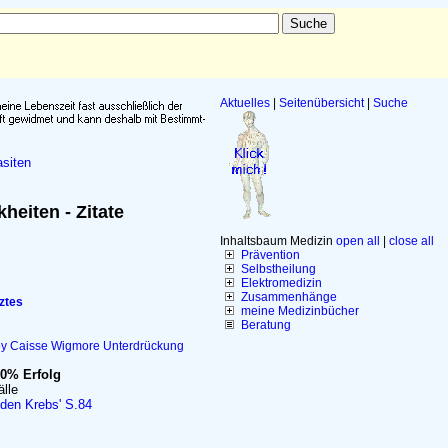
Aktuelles
|
Seitenübersicht
|
Suche
siten
heiten - Zitate
Inhaltsbaum Medizin
open all
|
close all
Prävention
Selbstheilung
Elektromedizin
Zusammenhänge
ztes
meine Medizinbücher
Beratung
ey
Caisse
Wigmore
Unterdrückung
0% Erfolg
älle
 den Krebs' S.84