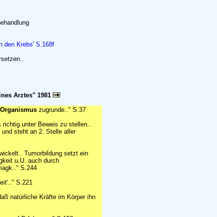
behandlung
n den Krebs' S.168f
setzen..
nes Arztes" 1981
 Organismus
zugrunde.." S.37
richtig unter Beweis zu stellen..
und steht an 2. Stelle aller
ickelt.. Tumorbildung setzt ein
gkeit u.U. auch durch
magk.." S.244
it'.." S.221
ß natürliche Kräfte im Körper ihn