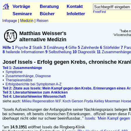
Vorträge
Beratung
Kontakt
FreeFind
Seminare
Bücher
Infoletter
Infopage
|
Medizin
|
Reisen
Matthias Weisser's
alternative Medizin
Hilfe
1
Psyche
2
Statik
3
Ernährung
4
Gifte
5
Zahnherde
6
Störfelder
7
Para
8
heilende Informationen
9
Selbstheilung
10
Diagnostik
11
Zusammenhänge
Josef Issels - Erfolg gegen Krebs, chronische Krank
Teil 1: Zusammenhänge
•
Symptome
•
Zusammenhänge, Diagnose
•
Therapieansätze
•
Erfolgsberichte bei Symptomen A-Z
Teil 2: Zitate aus Issels: Mein Kampf gegen den Krebs. Erinnerungen eines Ar
Teil 3: Literaturhinweise zum Anklicken
Teil 4: Literaturhinweise Wissenschaft
siehe auch:
Milieu
Regeneration
W.F. Koch
Gerson
Fryda
Kelley
Moerman
Hoxs
"Issels Aufzeichnungen der Anfangsjahre seiner Nachkriegspraxis belegen
8
bei schweren, oft bereits chronischen Erkrankungen.. offiziell waren diese F
überhaupt nicht oder nur schwer beeinflussbar.."
Issels: 'Mein Kampf gegen
"am
14.9.1951
eröffnet Issels die Ringberg-Klinik