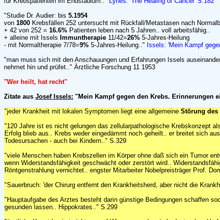
für Krebspatienten im Endstadium.."
Lynes: 'The Healing of Cancer' S.182
"Studie Dr. Audier: bis
5.1954
von
1800
Krebsfällen 252 untersucht mit Rückfall/Metastasen nach Normal
+ 42 von 252 =
16.6%
Patienten leben nach 5 Jahren.. voll arbeitsfähig..
+ alleine mit Issels
Immuntherapie
11/42=
26%
5-Jahres-Heilung
- mit Normaltherapie 7/78=
9%
5-Jahres-Heilung.."
Issels: 'Mein Kampf gege
"man muss sich mit den Anschauungen und Erfahrungen Issels auseinander
nehmet hin und prüfet.." Ärztliche Forschung 11 1953
"Wer heilt, hat recht"
Zitate aus
Josef Issels:
"Mein Kampf gegen den Krebs. Erinnerungen ei
"jeder Krankheit mit lokalen Symptomen liegt eine allgemeine
Störung des
"120 Jahre ist es nicht gelungen das zellularpathologische Krebskonzept als 
Erfolg blieb aus.. Krebs weder eingedämmt noch geheilt.. er breitet sich aus 
Todesursachen - auch bei Kindern.." S.329
"viele Menschen haben Krebszellen im Körper ohne daß sich ein Tumor entw
wenn Widerstandsfähigkeit geschwächt oder zerstört wird.. Widerstandsfähi
Röntgenstrahlung vernichtet.. engster Mitarbeiter Nobelpreisträger Prof. Do
"Sauerbruch: 'der Chirurg entfernt den Krankheitsherd, aber nicht die Krankhe
"Hauptaufgabe des Arztes besteht darin günstige Bedingungen schaffen soda
gesunden lassen.. Hippokrates.." S.299