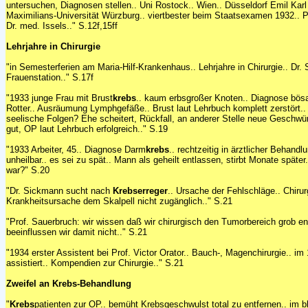
untersuchen, Diagnosen stellen.. Uni Rostock.. Wien.. Düsseldorf Emil Karl 
Maximilians-Universität Würzburg.. viertbester beim Staatsexamen 1932.. 
Dr. med. Issels.." S.12f,15ff
Lehrjahre in Chirurgie
"in Semesterferien am Maria-Hilf-Krankenhaus.. Lehrjahre in Chirurgie.. Dr.
Frauenstation.." S.17f
"1933 junge Frau mit Brust
krebs
.. kaum erbsgroßer Knoten.. Diagnose bösa
Rotter.. Ausräumung Lymphgefäße.. Brust laut Lehrbuch komplett zerstört.. 
seelische Folgen? Ehe scheitert, Rückfall, an anderer Stelle neue Geschwür
gut, OP laut Lehrbuch erfolgreich.." S.19
"1933 Arbeiter, 45.. Diagnose Darm
krebs
.. rechtzeitig in ärztlicher Behand
unheilbar.. es sei zu spät.. Mann als geheilt entlassen, stirbt Monate spät
war?" S.20
"Dr. Sickmann sucht nach
Krebserreger
.. Ursache der Fehlschläge.. Chirur
Krankheitsursache dem Skalpell nicht zugänglich.." S.21
"Prof. Sauerbruch: wir wissen daß wir chirurgisch den Tumorbereich grob ent
beeinflussen wir damit nicht.." S.21
"1934 erster Assistent bei Prof. Victor Orator.. Bauch-, Magenchirurgie.. i
assistiert.. Kompendien zur Chirurgie.." S.21
Zweifel an Krebs-Behandlung
"
Krebs
patienten zur OP.. bemüht Krebsgeschwulst total zu entfernen.. im b