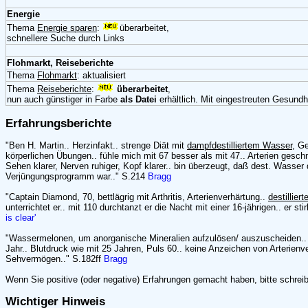
Energie
Thema
Energie sparen
:
überarbeitet,
schnellere Suche durch Links
Flohmarkt, Reiseberichte
Thema
Flohmarkt
: aktualisiert
Thema
Reiseberichte
:
überarbeitet
,
nun auch günstiger in Farbe
als Datei
erhältlich. Mit eingestreuten Gesundh
Erfahrungsberichte
"Ben H. Martin.. Herzinfakt.. strenge Diät mit
dampfdestilliertem Wasser
, G
körperlichen Übungen.. fühle mich mit 67 besser als mit 47.. Arterien gesch
Sehen klarer, Nerven ruhiger, Kopf klarer.. bin überzeugt, daß dest. Wasser
Verjüngungsprogramm war.." S.214
Bragg
"Captain Diamond, 70, bettlägrig mit Arthritis, Arterienverhärtung..
destillier
unterrichtet er.. mit 110 durchtanzt er die Nacht mit einer 16-jährigen.. er sti
is clear'
"Wassermelonen, um anorganische Mineralien aufzulösen/ auszuscheiden
Jahr.. Blutdruck wie mit 25 Jahren, Puls 60.. keine Anzeichen von Arterienv
Sehvermögen.." S.182ff
Bragg
Wenn Sie positive (oder negative) Erfahrungen gemacht haben, bitte schreib
Wichtiger Hinweis