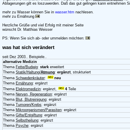
Ablagerungen gilt es loszuwerden. Daß das gut gelingen kann entnehmen Si
mehr zu Wasser können Sie in
wasser.htm
nachlesen.
mehr zu Ernährung
Herzliche Grüße und viel Erfolg mit meiner Seite
wünscht Dr. Matthias Weisser
PS: Wenn Sie sich ab- oder ummelden möchten:
was hat sich verändert
seit Dez 2003.. Beispiele..
alternative Medizin
Thema
Fette/Budwig
:
stark
erweitert
Thema
Statik/Haltung/
Atmung
:
ergänzt
, strukturiert
Thema
Schwedenkräuter
:
neu
Thema
Ernährung
: ergänzt
Thema
Elektromedizin
: ergänzt,
4
Teile
Thema
Nerven, Regeneration
: ergänzt
Thema
Blut, Blutreinigung
: ergänzt
Thema
Tumoren/Krebs
: ergänzt
Thema
Mikroorganismen/Parasiten
: ergänzt
Thema
Gifte/Entgiftung
: ergänzt
Thema
Selbstheilung
: ergänzt
Thema
Psyche
: ergänzt