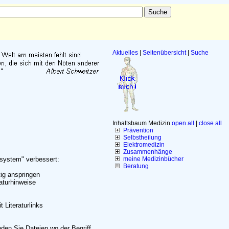
Aktuelles
|
Seitenübersicht
|
Suche
Inhaltsbaum Medizin
open all
|
close all
Prävention
Selbstheilung
Elektromedizin
Zusammenhänge
hsystem" verbessert:
meine Medizinbücher
Beratung
ig anspringen
aturhinweise
Literaturlinks
nden Sie Dateien wo der Begriff