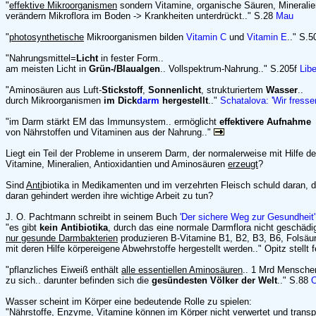
"
effektive Mikroorganismen
sondern Vitamine, organische Säuren, Mineralien
verändern Mikroflora im Boden -> Krankheiten unterdrückt.." S.28
Mau
"
photosynthetische
Mikroorganismen bilden
Vitamin C
und
Vitamin E
.." S.
"Nahrungsmittel=
Licht
in fester Form..
am meisten Licht in
Grün-/Blaualgen
.. Vollspektrum-Nahrung.." S.205f
Lib
"Aminosäuren aus Luft-
Stickstoff
,
Sonnenlicht
, strukturiertem
Wasser
..
durch Mikroorganismen
im Dick
darm
hergestellt
.."
Schatalova: 'Wir fressen
"im Darm stärkt EM das Immunsystem.. ermöglicht
effektivere Aufnahme
von Nährstoffen und Vitaminen aus der Nahrung.."
Liegt ein Teil der Probleme in unserem Darm, der normalerweise mit Hilfe 
Vitamine, Mineralien, Antioxidantien und Aminosäuren
erzeugt
?
Sind
Anti
biotika in Medikamenten und im verzehrten Fleisch schuld daran,
daran gehindert werden ihre wichtige Arbeit zu tun?
J. O. Pachtmann schreibt in seinem Buch
'Der sichere Weg zur Gesundheit'
"es gibt
kein Antibiotika
, durch das eine normale Darmflora nicht geschädig
nur gesunde Darmbakterien
produzieren B-Vitamine B1, B2, B3, B6, Folsäur
mit deren Hilfe körpereigene Abwehrstoffe hergestellt werden.." Opitz stellt f
"pflanzliches Eiweiß enthält
alle essentiellen Aminosäuren
.. 1 Mrd Mensch
zu sich.. darunter befinden sich die
gesündesten Völker der Welt
.." S.88
O
Wasser scheint im Körper eine bedeutende Rolle zu spielen:
"Nährstoffe, Enzyme, Vitamine können im Körper nicht verwertet und transpo