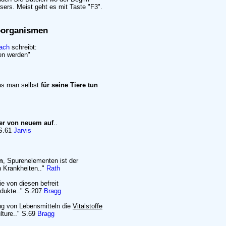
ers. Meist geht es mit Taste "F3".
roorganismen
lach
schreibt:
en werden"
as man selbst
für seine Tiere tun
er von neuem auf
..
 S.61
Jarvis
n
, Spurenelementen ist der
n Krankheiten.."
Rath
e von diesen befreit
dukte.." S.207
Bragg
ung von Lebensmitteln die
Vitalstoffe
lture.." S.69
Bragg