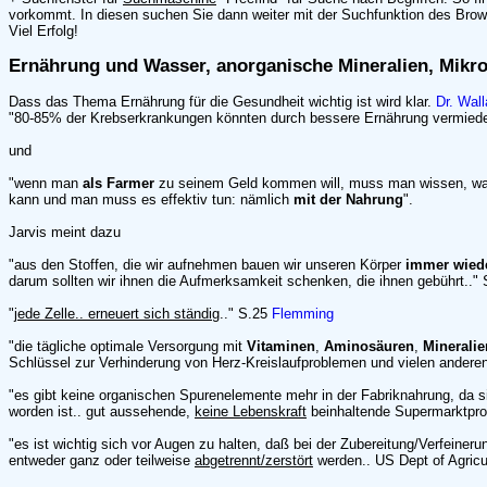
vorkommt. In diesen suchen Sie dann weiter mit der Suchfunktion des Brows
Viel Erfolg!
Ernährung und Wasser, anorganische Mineralien, Mik
Dass das Thema Ernährung für die Gesundheit wichtig ist wird klar.
Dr. Wal
"80-85% der Krebserkrankungen könnten durch bessere Ernährung vermied
und
"wenn man
als Farmer
zu seinem Geld kommen will, muss man wissen, w
kann und man muss es effektiv tun: nämlich
mit der Nahrung
".
Jarvis meint dazu
"aus den Stoffen, die wir aufnehmen bauen wir unseren Körper
immer wied
darum sollten wir ihnen die Aufmerksamkeit schenken, die ihnen gebührt.."
"
jede Zelle.. erneuert sich ständig
.." S.25
Flemming
"die tägliche optimale Versorgung mit
Vitaminen
,
Aminosäuren
,
Mineralie
Schlüssel zur Verhinderung von Herz-Kreislaufproblemen und vielen andere
"es gibt keine organischen Spurenelemente mehr in der Fabriknahrung, da si
worden ist.. gut aussehende,
keine Lebenskraft
beinhaltende Supermarktpro
"es ist wichtig sich vor Augen zu halten, daß bei der Zubereitung/Verfeiner
entweder ganz oder teilweise
abgetrennt/zerstört
werden.. US Dept of Agricu