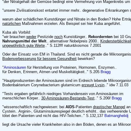
"der Nitratgehalt der Gemüse bedingt eine Vermehrung von Magenkrebs um
"unsere Zivilisationskost entartet immer mehr.. degenerative Erkrankungen 
warum aber schädlichen Kunstdünger und Nitrate in den Boden? Hohe Ertr
natürlichen
Maßnahmen erzielen. Als Beispiel sei hier Kuba angeführt.
Kuba als Vorbild:
"wir brauchen
weder
Pestizide
noch
Kunstdünger..
Rekordernten
bei 10 Gru
Nahrungsmittel der Welt
.. alternativer Nobelpreis 2000..
Kindersterblichke
ungewöhnlich gute Werte
.." S.112fff natur&kosmos 7.2001
Oder der Einsatz von EM in Thailand. Sind es nicht gerade die Mikroorgani
Bodenverbesserung für bessere Gesundheit
bewirken?
"
Aminosäuren
für Herstellung von Proteinen, Hormonen, Enzymen..
für Denken, Erinnern, Atmen und Muskeltätigkeit.." S.205
Bragg
"Hauptproduzenten der Aminosäuren sind im Erdreich lebende Mikroorganis
Bodenbakterium Corynebacterium glutamicum
erzeugt Lysin
.." idw 7.11.03
"Tests ergaben gefährlich niedriges Vorhandensein von Aminosäuren im
menschlichen Körper..
30-Aminosäuren-Bestands-Test
.." S.206f
Bragg
"wissenschaftlich nachgewiesen: bei
AIDS
-Patienten
drastischer Mangel
an 
Cystein.. Arginin-, Glutaminsäurespiegel deutlich erhöht.. das verheerende
tötet den Patienten und nicht das HIV-Teilchen.." S.132,137
Batmanghelidj
liegt die Ursache vieler Krankheiten also in den Böden, denen es an Mikroo