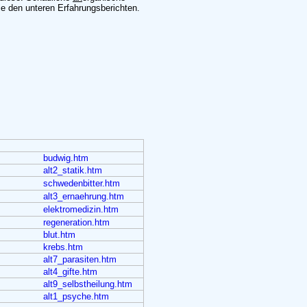
e den unteren Erfahrungsberichten.
budwig.htm
alt2_statik.htm
schwedenbitter.htm
alt3_ernaehrung.htm
elektromedizin.htm
regeneration.htm
blut.htm
krebs.htm
alt7_parasiten.htm
alt4_gifte.htm
alt9_selbstheilung.htm
alt1_psyche.htm