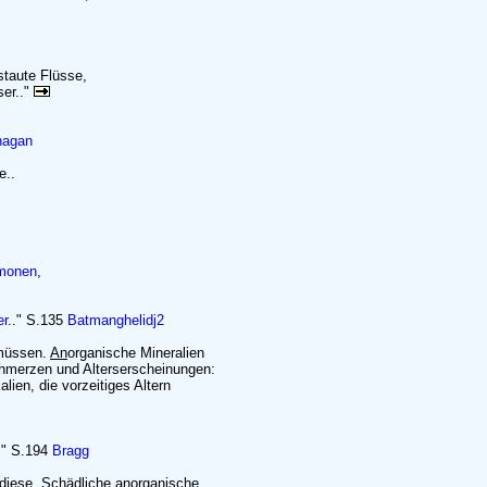
staute Flüsse,
ser.."
nagan
e..
monen
,
er
.." S.135
Batmanghelidj2
 müssen.
An
organische Mineralien
chmerzen und Alterserscheinungen:
en, die vorzeitiges Altern
.." S.194
Bragg
 diese. Schädliche
an
organische