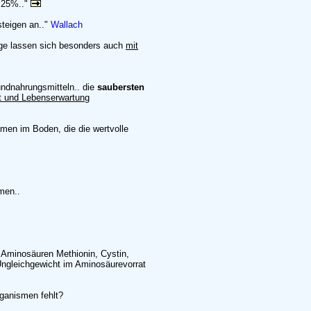
 25%.."
steigen an.."
Wallach
äge lassen sich besonders auch
mit
ndnahrungsmitteln.. die
saubersten
it und Lebenserwartung
smen im Boden, die die wertvolle
men..
Aminosäuren Methionin, Cystin,
 Ungleichgewicht im Aminosäurevorrat
rganismen fehlt?