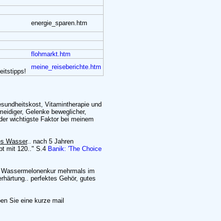
energie_sparen.htm
flohmarkt.htm
meine_reiseberichte.htm
eitstipps!
esundheitskost, Vitamintherapie und
meidiger, Gelenke beweglicher,
 der wichtigste Faktor bei meinem
tes Wasser
.. nach 5 Jahren
rbt mit 120.." S.4
Banik: 'The Choice
.. Wassermelonenkur mehrmals im
erhärtung.. perfektes Gehör, gutes
en Sie eine kurze mail