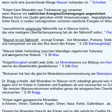
wenn nicht eine ausreichende Menge
Wasser
vorhanden ist.."
Schreiber
"Körper kann Mineralien aus Trinkwasser
nur
verwerten,
wenn Wasser mit
natürlichen Energien/Schwingungen angereichert
..
Wasser frisch von Quelle getrunken erfüllt Voraussetzungen.. begradigte/ge
hoher Druck in runden Leitungsrohren zerstören natürliche Energien im Was
"wasserlösliche
organische
Nährstoffe nur in Wasser löslich,
das eine niedrigere Oberflächenspannung hat als der Nährstoff selbst.."
Fla
"
Wasser ist ein Nährstoff
.. erzeugt Energie.. löst Mineralien, Proteine, Stärk
und transportiert sie wie das Blut durch den Körper.." S.135
Batmanghelidj2
"Wasser bildet Verbindung zwischen lebendiger organischer Substanz
und
an
organischer Materie.." S.38
Mau
"Körper
flüssigkeit
ernährt jede Zelle, ist
Mineral
reserve zur Bildung von
Hor
welche die Abwehrkräfte gewährleisten.." S.54b
Droz
"Blutserum hat fast die gleiche Mineralienzusammensetzung wie
Meerwass
Dr. Bragg schreibt, daß Mineralien im Wasser nicht unbedingt gesund sein
lagern sich im Körper in Gelenken und Kapillaren ab und verursachen so S
"die meisten Wasservorkommen enthalten genau die anorganischen Chemikali
verursachen.." S.45
Bragg
"Körper lagert
an
organische Mineralien
in Arterien, Venen, Gelenken, Augen, Ohren, Nase, Kehle, Gallenblase.. ab
Organische Mineralien braucht der Körper und es gibt
natürliche Quellen
für