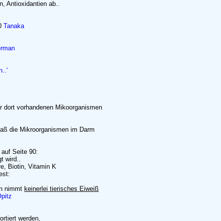
, Antioxidantien ab..
50
Tanaka
erman
..'
der dort vorhandenen Mikoorganismen
 daß die Mikroorganismen im Darm
auf Seite 90:
t wird..
e, Biotin, Vitamin K
est:
en nimmt
keinerlei tierisches Eiweiß
pitz
rtiert werden,