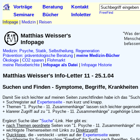
Vorträge
Beratung
Kontakt
FreeFind
Seminare
Bücher
Infoletter
Infopage
|
Medizin
|
Reisen
Matthias Weisser's
Infopage
Medizin: Psyche, Statik, Selbstheilung, Regeneration
Prävention:
präventologische Beratung
|
meine Medizin-Bücher
Ökologie
|
CO2 sparen
|
Flohmarkt
meine Reiseberichte
|
Infopage als Datei
|
Infopage Historie
Matthias Weisser's Info-Letter 11 - 25.1.04
Suchen und Finden - Symptome, Begriffe, Krankheiten
Damit Sie sich leichter auf meinen Seiten zurechtfinden habe ich das "Suc
+ Suchregister auf
Expertenseite
- nun kurz und knapp.
+ Themen "1. Psyche - 11. Zusammenhänge" lassen sich leichter gegenseit
+ klarerer Zugriff auf zu "1. Psyche - 11. Zusammenhänge" zugehörige Liter
Ergänzt Suche über "
Suche
"-Link. Hier gibt es:
+
nach Themen geordnete
Seiten von "1. Psyche - 11. Zusammenhänge" mit 
+ wichtigste Themenseiten mit Links zu
Direktzugriff
+
Quicktipps
, die - versteckt - unten auf der
Expertenseite
waren
+ Suchfenster für
Suchmaschine
"Freefind" für Suche nach Begriffen. So fi