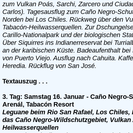
zum Vulkan Poás, Sarchi, Zarcero und Ciud
Carlos). Tagesausflug zum Caño Negro-Schut
Norden bei Los Chiles. Rückweg über den Vu
Tabacón-Heilwasserquellen. Zur Dschungelsei
Carillo-Nationalpark und der biologischen Stat
Über Siquirres ins Indianerreservat bei Turri
an der karibischen Küste. Badeaufenthalt bei
von Puerto Viejo. Ausflug nach Cahuita. Kaff
Heredia. Rückflug von San José.
Textauszug . . .
3. Tag: Samstag 16. Januar - Caño Negro-S
Arenál, Tabacón Resort
Leguane beim Rio San Rafael, Los Chiles, 
das Caño Negro-Wildschutzgebiet, Vulkan 
Heilwasserquellen