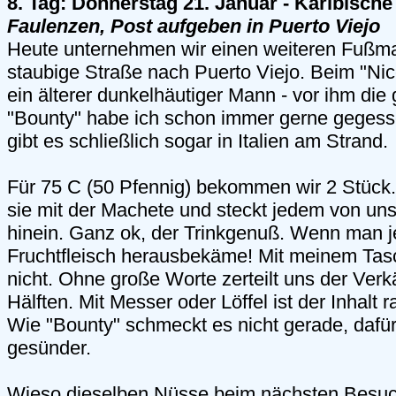
8. Tag: Donnerstag 21. Januar - Karibische
Faulenzen, Post aufgeben in Puerto Viejo
Heute unternehmen wir einen weiteren Fußma
staubige Straße nach Puerto Viejo. Beim "Nic
ein älterer dunkelhäutiger Mann - vor ihm di
"Bounty" habe ich schon immer gerne geges
gibt es schließlich sogar in Italien am Strand.
Für 75 C (50 Pfennig) bekommen wir 2 Stück. 
sie mit der Machete und steckt jedem von un
hinein. Ganz ok, der Trinkgenuß. Wenn man j
Fruchtfleisch herausbekäme! Mit meinem Ta
nicht. Ohne große Worte zerteilt uns der Verk
Hälften. Mit Messer oder Löffel ist der Inhalt 
Wie "Bounty" schmeckt es nicht gerade, dafür 
gesünder.
Wieso dieselben Nüsse beim nächsten Besuc