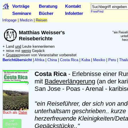
Vorträge
Beratung
Kontakt
FreeFind
Seminare
Bücher
Infoletter
Infopage
|
Medizin
|
Reisen
Matthias Weisser's
Reiseberichte
+ Land
und
Leute kennenlernen
+ reise mit
wenig
Gepäck
+
Gruppen
reisen von Veranstalter vorbereitet
Berichtübersicht
|
Afrika
|
China
|
Costa Rica
|
Kuba
|
Mexiko
|
Peru
|
Thail
Costa Rica
- Erlebnisse einer Ru
mit
Badeverlängerung
(an der kar
San Jose - Poas - Arenal - karibi
"ein Reiseführer, der sich von and
unterhaltsam geschrieben.. kurze 
Buch als
Datei
herzerfreuende Kleinigkeiten/Detai
Gepäckstücke.."