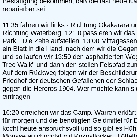
Bestätigung bekommen, daß die fast neue Ka
reparierbar sei.
11:35 fahren wir links - Richtung Okakarara 
Richtung Waterberg. 12:10 passieren wir das
Park". Die Zelte aufstellen. 13:00 Mittagesse
ein Blatt in die Hand, nach dem wir die Geg
und so laufen wir 13:50 den asphaltierten We
Tree Walk" und dann den steilen Felspfad zu
Auf dem Rückweg folgen wir der Beschilderu
Friedhof der deutschen Gefallenen der Schla
gegen die Hereros 1904. Wer möchte kann s
eintragen.
16:20 erreichen wir das Camp. Warren erklä
für morgen und die benötigten Geldmittel für
kocht heute anspruchsvoll und so gibt es Hüh
Mousse au chocolat mit Kokosflocken, Löffelb