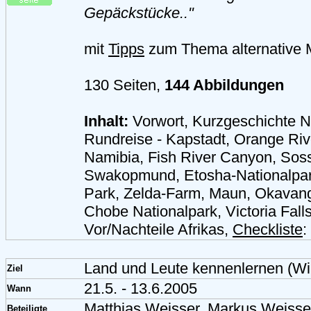
Gepäckstücke.."
mit
Tipps
zum Thema alternative M
130 Seiten,
144 Abbildungen
Inhalt:
Vorwort, Kurzgeschichte 
Rundreise - Kapstadt, Orange Rive
Namibia, Fish River Canyon, Soss
Swakopmund, Etosha-Nationalpar
Park, Zelda-Farm, Maun, Okavang
Chobe Nationalpark, Victoria Falls,
Vor/Nachteile Afrikas,
Checkliste
:
Land und Leute kennenlernen (Wil
Ziel
21.5. - 13.6.2005
Wann
Matthias Weisser, Markus Weisse
Beteiligte