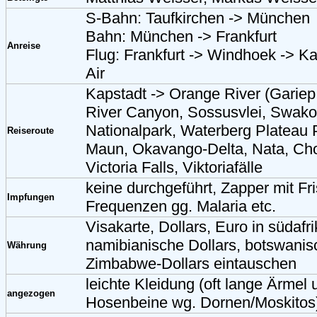
S-Bahn: Taufkirchen -> München
Bahn: München -> Frankfurt
Anreise
Flug: Frankfurt -> Windhoek -> K
Air
Kapstadt -> Orange River (Gariep 
River Canyon, Sossusvlei, Swak
Nationalpark, Waterberg Plateau 
Reiseroute
Maun, Okavango-Delta, Nata, Cho
Victoria Falls, Viktoriafälle
keine durchgeführt, Zapper mit Fr
Impfungen
Frequenzen gg. Malaria etc.
Visakarte, Dollars, Euro in südaf
namibianische Dollars, botswani
Währung
Zimbabwe-Dollars eintauschen
leichte Kleidung (oft lange Ärmel
angezogen
Hosenbeine wg. Dornen/Moskitos