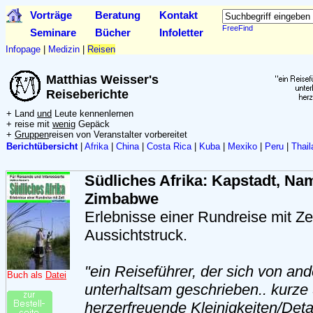
Vorträge
Beratung
Kontakt
FreeFind
Seminare
Bücher
Infoletter
Infopage
|
Medizin
|
Reisen
Matthias Weisser's
Reiseberichte
+ Land
und
Leute kennenlernen
+ reise mit
wenig
Gepäck
+
Gruppen
reisen von Veranstalter vorbereitet
Berichtübersicht
|
Afrika
|
China
|
Costa Rica
|
Kuba
|
Mexiko
|
Peru
|
Thail
Südliches Afrika: Kapstadt, Na
Zimbabwe
Erlebnisse einer Rundreise mit Z
Aussichtstruck.
"ein Reiseführer, der sich von and
Buch als
Datei
unterhaltsam geschrieben.. kurze 
herzerfreuende Kleinigkeiten/Detai