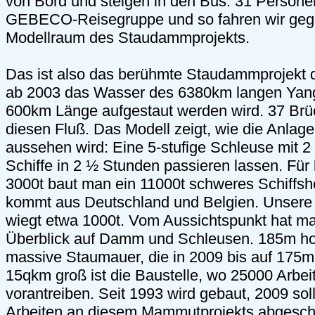
von Bord und steigen in den Bus. 31 Personen
GEBECO-Reisegruppe und so fahren wir geg
Modellraum des Staudammprojekts.
Das ist also das berühmte Staudammprojekt 
ab 2003 das Wasser des 6380km langen Yang
600km Länge aufgestaut werden wird. 37 Brüc
diesen Fluß. Das Modell zeigt, wie die Anlage
aussehen wird: Eine 5-stufige Schleuse mit 
Schiffe in 2 ½ Stunden passieren lassen. Für k
3000t baut man ein 11000t schweres Schiffsh
kommt aus Deutschland und Belgien. Unsere
wiegt etwa 1000t. Vom Aussichtspunkt hat m
Überblick auf Damm und Schleusen. 185m hoc
massive Staumauer, die in 2009 bis auf 175m g
15qkm groß ist die Baustelle, wo 25000 Arbeit
vorantreiben. Seit 1993 wird gebaut, 2009 soll
Arbeiten an diesem Mammutprojekts abgesch