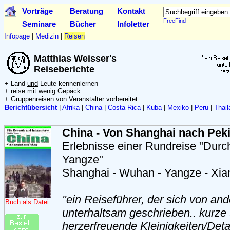
Vorträge
Beratung
Kontakt
FreeFind
Seminare
Bücher
Infoletter
Infopage
|
Medizin
|
Reisen
Matthias Weisser's
Reiseberichte
+ Land
und
Leute kennenlernen
+ reise mit
wenig
Gepäck
+
Gruppen
reisen von Veranstalter vorbereitet
Berichtübersicht
|
Afrika
|
China
|
Costa Rica
|
Kuba
|
Mexiko
|
Peru
|
Thail
China - Von Shanghai nach Pek
Erlebnisse einer Rundreise "Durc
Yangze"
Shanghai - Wuhan - Yangze - Xia
"ein Reiseführer, der sich von and
Buch als
Datei
unterhaltsam geschrieben.. kurze 
herzerfreuende Kleinigkeiten/Detai