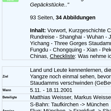
Gepäckstücke.."
93 Seiten,
34 Abbildungen
Inhalt:
Vorwort, Kurzgeschichte 
Rundreise - Shanghai - Wuhan - J
Yichang - Three Gorges Staudamm
Fungdu - Chongquing - Xian - Pek
Chinas,
Checkliste
: Was nehme ic
Land und Leute kennenlernen, di
Yangze noch einmal sehen, bevor
Ziel
Staudamms verschwinden (GeBe
5.11. - 18.11.2001
Wann
Matthias Weisser, Markus Weisse
Beteiligte
S-Bahn: Taufkirchen -> München
Flug: München -> Frankfurt -> Sh
Anreise