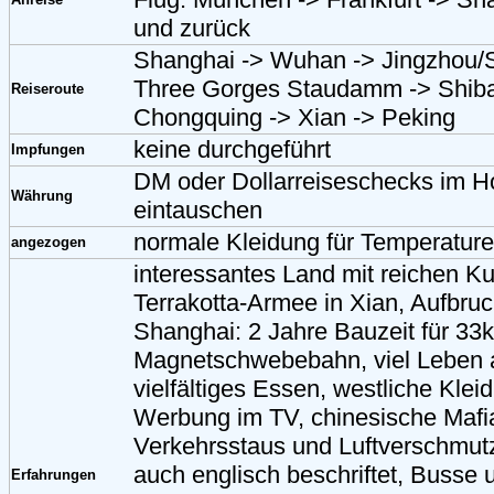
und zurück
Shanghai -> Wuhan -> Jingzhou/S
Three Gorges Staudamm -> Shiba
Reiseroute
Chongquing -> Xian -> Peking
keine durchgeführt
Impfungen
DM oder Dollarreiseschecks im H
Währung
eintauschen
normale Kleidung für Temperature
angezogen
interessantes Land mit reichen Ku
Terrakotta-Armee in Xian, Aufbru
Shanghai: 2 Jahre Bauzeit für 33
Magnetschwebebahn, viel Leben a
vielfältiges Essen, westliche Kle
Werbung im TV, chinesische Mafia
Verkehrsstaus und Luftverschmutz
auch englisch beschriftet, Buss
Erfahrungen