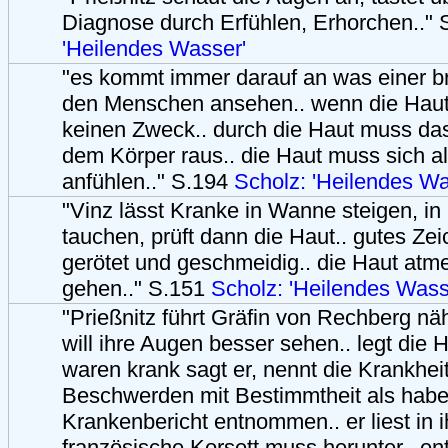
Diagnose durch Erfühlen, Erhorchen.."
'Heilendes Wasser'
"es kommt immer darauf an was einer br
den Menschen ansehen.. wenn die Haut 
keinen Zweck.. durch die Haut muss das
dem Körper raus.. die Haut muss sich a
anfühlen.." S.194
Scholz: 'Heilendes Wa
"Vinz lässt Kranke in Wanne steigen, in
tauchen, prüft dann die Haut.. gutes Z
gerötet und geschmeidig.. die Haut atme
gehen.." S.151
Scholz: 'Heilendes Wass
"Prießnitz führt Gräfin von Rechberg nä
will ihre Augen besser sehen.. legt die H
waren krank sagt er, nennt die Krankheit
Beschwerden mit Bestimmtheit als habe
Krankenbericht entnommen.. er liest in 
französische Korsett muss herunter.. en