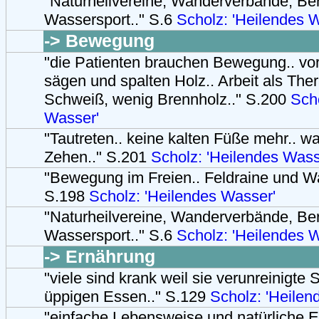
"Naturheilvereine, Wanderverbände, Be
Wassersport.." S.6
Scholz: 'Heilendes 
-> Bewegung
"die Patienten brauchen Bewegung.. v
sägen und spalten Holz.. Arbeit als Thera
Schweiß, wenig Brennholz.." S.200
Scho
Wasser'
"Tautreten.. keine kalten Füße mehr.. wa
Zehen.." S.201
Scholz: 'Heilendes Wass
"Bewegung im Freien.. Feldraine und W
S.198
Scholz: 'Heilendes Wasser'
"Naturheilvereine, Wanderverbände, Be
Wassersport.." S.6
Scholz: 'Heilendes 
-> Ernährung
"viele sind krank weil sie verunreinigte
üppigen Essen.." S.129
Scholz: 'Heilen
"einfache Lebensweise und natürliche E