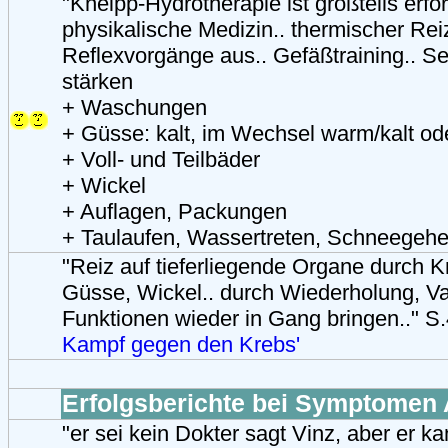
"Kneipp-Hydrotherapie ist großteils erfor
physikalische Medizin.. thermischer Reiz
Reflexvorgänge aus.. Gefäßtraining.. Se
stärken
+ Waschungen
+ Güsse: kalt, im Wechsel warm/kalt o
+ Voll- und Teilbäder
+ Wickel
+ Auflagen, Packungen
+ Taulaufen, Wassertreten, Schneegehe
"Reiz auf tieferliegende Organe durch 
Güsse, Wickel.. durch Wiederholung, Va
Funktionen wieder in Gang bringen.." S
Kampf gegen den Krebs'
Erfolgsberichte bei Symptomen 
"er sei kein Dokter sagt Vinz, aber er k