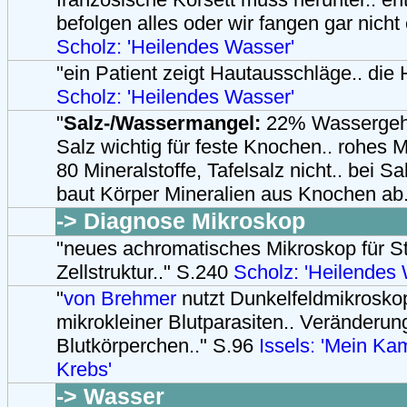
befolgen alles oder wir fangen gar nicht 
Scholz: 'Heilendes Wasser'
"ein Patient zeigt Hautausschläge.. die H
Scholz: 'Heilendes Wasser'
"
Salz-/Wassermangel:
22% Wassergeha
Salz wichtig für feste Knochen.. rohes M
80 Mineralstoffe, Tafelsalz nicht.. bei S
baut Körper Mineralien aus Knochen ab
-> Diagnose Mikroskop
"neues achromatisches Mikroskop für S
Zellstruktur.." S.240
Scholz: 'Heilendes
"
von Brehmer
nutzt Dunkelfeldmikrosko
mikrokleiner Blutparasiten.. Veränderun
Blutkörperchen.." S.96
Issels: 'Mein K
Krebs'
-> Wasser