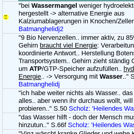
"bei
Wassermangel
weniger hydroelekt
hergestellt -> alternative Energie aus
Kalziumablagerungen in Knochen/Zellen 
Batmanghelidj2
"9 Bio Nervenzellen.. immer aktiv, zu 8
Gehirn
braucht viel Energie
: Verarbeitu
koordinierte Antwort.. Herstellung Botens
Transportsystem.. Gehirn zieht ständig 
um
ATP
/GTP-Speicher aufzufüllen..
hyd
Energie
.. -> Versorgung mit
Wasser
.." 
Batmanghelidj
"ich habe weiter nichts als Wasser.. das
alles.. aber wenn ihr durchaus wollt, will
probieren.." S.50
Scholz: 'Heilendes Wa
"das Wasser hilft - doch der Mensch m
hinzutun.." S.66f
Scholz: 'Heilendes Wa
"Vinz wäscht kranke Glieder und wehe K