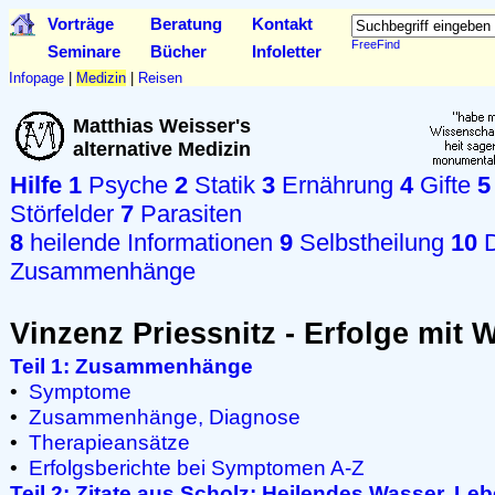
Vorträge
Beratung
Kontakt
FreeFind
Seminare
Bücher
Infoletter
Infopage
|
Medizin
|
Reisen
Matthias Weisser's
alternative Medizin
Hilfe
1
Psyche
2
Statik
3
Ernährung
4
Gifte
5
Störfelder
7
Parasiten
8
heilende Informationen
9
Selbstheilung
10
D
Zusammenhänge
Vinzenz Priessnitz - Erfolge mit 
Teil 1: Zusammenhänge
•
Symptome
•
Zusammenhänge, Diagnose
•
Therapieansätze
•
Erfolgsberichte bei Symptomen A-Z
Teil 2: Zitate aus Scholz: Heilendes Wasser. L