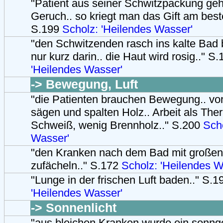
"Patient aus seiner Schwitzpackung gehü
Geruch.. so kriegt man das Gift am best
S.199
Scholz: 'Heilendes Wasser'
"den Schwitzenden rasch ins kalte Bad br
nur kurz darin.. die Haut wird rosig.." S
'Heilendes Wasser'
-> Bewegung, Luft
"die Patienten brauchen Bewegung.. v
sägen und spalten Holz.. Arbeit als Thera
Schweiß, wenig Brennholz.." S.200
Scho
Wasser'
"den Kranken nach dem Bad mit großen
zufächeln.." S.172
Scholz: 'Heilendes W
"Lunge in der frischen Luft baden.." S.
'Heilendes Wasser'
-> Sonnenlicht
"aus bleichen Kranken wurde ein sonng