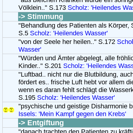
Völklein.." S.173
Scholz: 'Heilendes Wa
-> Stimmung
"Behandlung des Patienten als Körper, S
S.5
Scholz: 'Heilendes Wasser'
"von der Seele her heilen.." S.172
Schol
Wasser'
"Würden und Ämter abgelegt, alle fröhli
Kinder.." S.201
Scholz: 'Heilendes Wass
"Luftbad.. nicht nur die Blutbildung, au
fördert es.. frische Luft hebt vor allem 
wenn es daran fehlt schlägt die Wasserku
S.195
Scholz: 'Heilendes Wasser'
"psychische und geistige Disharmonie b
Issels: 'Mein Kampf gegen den Krebs'
-> Entgiftung
"danach trachten den Patienten zu kräfti