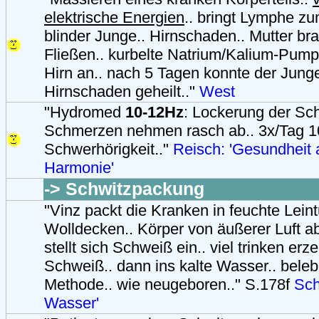
elektrische Energien
.. bringt Lymphe zu
blinder Junge.. Hirnschaden.. Mutter b
Fließen.. kurbelte Natrium/Kalium-Pum
Hirn an.. nach 5 Tagen konnte der Jung
Hirnschaden geheilt.."
West
"Hydromed
10-12Hz
: Lockerung der Sch
Schmerzen nehmen rasch ab.. 3x/Tag 1
Schwerhörigkeit.."
Reisch: 'Gesundheit 
Harmonie'
-> Schwitzpackung
"Vinz packt die Kranken in feuchte Leint
Wolldecken.. Körper von äußerer Luft a
stellt sich Schweiß ein.. viel trinken er
Schweiß.. dann ins kalte Wasser.. bele
Methode.. wie neugeboren.." S.178f
Sch
Wasser'