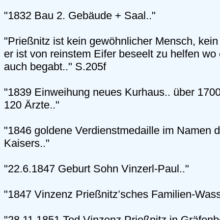
"1832 Bau 2. Gebäude + Saal.."
"Prießnitz ist kein gewöhnlicher Mensch, kein
er ist von reinstem Eifer beseelt zu helfen w
auch begabt.." S.205f
"1839 Einweihung neues Kurhaus.. über 1700 
120 Ärzte.."
"1846 goldene Verdienstmedaille im Namen d
Kaisers.."
"22.6.1847 Geburt Sohn Vinzerl-Paul.."
"1847 Vinzenz Prießnitz’sches Familien-Wass
"28.11.1851 Tod Vinzenz Prießnitz in Gräfenb