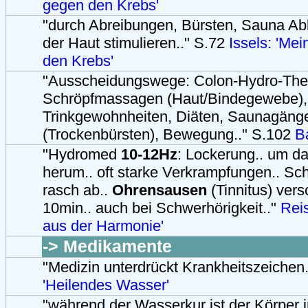
gegen den Krebs'
"durch Abreibungen, Bürsten, Sauna Abl
der Haut stimulieren.." S.72
Issels: 'Me
den Krebs'
"Ausscheidungswege: Colon-Hydro-The
Schröpfmassagen (Haut/Bindegewebe),
Trinkgewohnheiten, Diäten, Saunagänge
(Trockenbürsten), Bewegung.." S.102
B
"Hydromed
10-12Hz
: Lockerung.. um d
herum.. oft starke Verkrampfungen.. 
rasch ab..
Ohrensausen
(Tinnitus) vers
10min.. auch bei Schwerhörigkeit.."
Rei
aus der Harmonie'
-> Medikamente
"Medizin unterdrückt Krankheitszeichen
'Heilendes Wasser'
"während der Wasserkur ist der Körper i