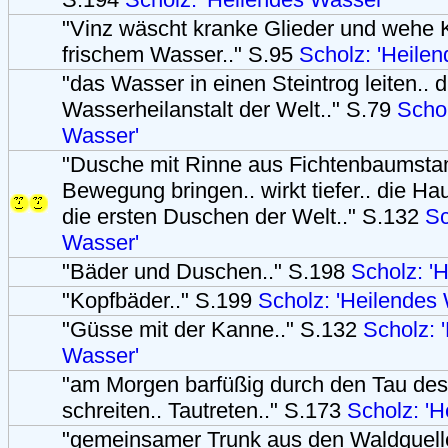
"Vinz wäscht kranke Glieder und wehe K
frischem Wasser.." S.95
Scholz: 'Heile
"das Wasser in einen Steintrog leiten.. d
Wasserheilanstalt der Welt.." S.79
Schol
Wasser'
"Dusche mit Rinne aus Fichtenbaumstam
Bewegung bringen.. wirkt tiefer.. die Hau
die ersten Duschen der Welt.." S.132
Sc
Wasser'
"Bäder und Duschen.." S.198
Scholz: '
"Kopfbäder.." S.199
Scholz: 'Heilendes
"Güsse mit der Kanne.." S.132
Scholz: 
Wasser'
"am Morgen barfüßig durch den Tau de
schreiten.. Tautreten.." S.173
Scholz: 'H
"gemeinsamer Trunk aus den Waldquelle