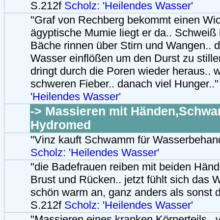
S.212f
Scholz: 'Heilendes Wasser'
"Graf von Rechberg bekommt einen Wick
ägyptische Mumie liegt er da.. Schweiß 
Bäche rinnen über Stirn und Wangen.. 
Wasser einflößen um den Durst zu still
dringt durch die Poren wieder heraus.. 
schweren Fieber.. danach viel Hunger..
'Heilendes Wasser'
-> Massieren mit Händen,Schw
Hydromed
"Vinz kauft Schwamm für Wasserbehand
Scholz: 'Heilendes Wasser'
"die Badefrauen reiben mit beiden Händ
Brust und Rücken.. jetzt fühlt sich das 
schön warm an, ganz anders als sonst d
S.212f
Scholz: 'Heilendes Wasser'
"Massieren eines kranken Körperteils..