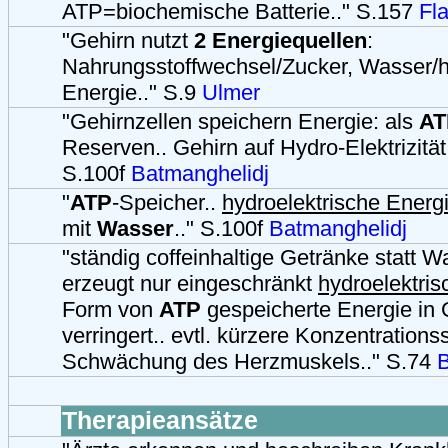
ATP=biochemische Batterie.." S.157
Fl
"Gehirn nutzt
2 Energiequellen
:
Nahrungsstoffwechsel/Zucker, Wasser/h
Energie.." S.9
Ulmer
"Gehirnzellen speichern Energie: als
AT
Reserven.. Gehirn auf Hydro-Elektrizitä
S.100f
Batmanghelidj
"
ATP
-Speicher..
hydroelektrische Energ
mit
Wasser
.." S.100f
Batmanghelidj
"ständig coffeinhaltige Getränke statt W
erzeugt nur eingeschränkt
hydroelektris
Form von
ATP
gespeicherte Energie in 
verringert.. evtl. kürzere Konzentrations
Schwächung des Herzmuskels.." S.74
B
Therapieansätze