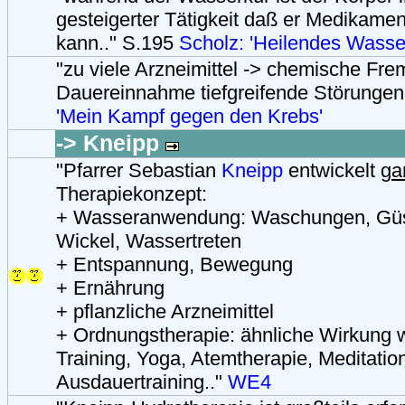
gesteigerter Tätigkeit daß er Medikamen
kann.." S.195
Scholz: 'Heilendes Wasse
"zu viele Arzneimittel -> chemische Frem
Dauereinnahme tiefgreifende Störungen
'Mein Kampf gegen den Krebs'
-> Kneipp
"Pfarrer Sebastian
Kneipp
entwickelt
ga
Therapiekonzept:
+ Wasseranwendung: Waschungen, Güs
Wickel, Wassertreten
+ Entspannung, Bewegung
+ Ernährung
+ pflanzliche Arzneimittel
+ Ordnungstherapie: ähnliche Wirkung 
Training, Yoga, Atemtherapie, Meditatio
Ausdauertraining.."
WE4