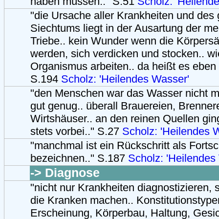
haben müssen.." S.51
Scholz: 'Heilend
"die Ursache aller Krankheiten und des
Siechtums liegt in der Ausartung der m
Triebe.. kein Wunder wenn die Körpersä
werden, sich verdicken und stocken.. wi
Organismus arbeiten.. da heißt es eben 
S.194
Scholz: 'Heilendes Wasser'
"den Menschen war das Wasser nicht m
gut genug.. überall Brauereien, Brenner
Wirtshäuser.. an den reinen Quellen gin
stets vorbei.." S.27
Scholz: 'Heilendes 
"manchmal ist ein Rückschritt als Fortsch
bezeichnen.." S.187
Scholz: 'Heilendes
-> Diagnose
"nicht nur Krankheiten diagnostizieren, 
die Kranken machen.. Konstitutionstype
Erscheinung, Körperbau, Haltung, Gesic