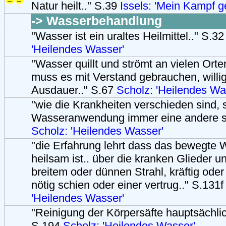
Natur heilt.." S.39
Issels: 'Mein Kampf 
-> Wasserbehandlung
"Wasser ist ein uraltes Heilmittel.." S.3
'Heilendes Wasser'
"Wasser quillt und strömt an vielen Ort
muss es mit Verstand gebrauchen, willig
Ausdauer.." S.67
Scholz: 'Heilendes Wa
"wie die Krankheiten verschieden sind,
Wasseranwendung immer eine andere se
Scholz: 'Heilendes Wasser'
"die Erfahrung lehrt dass das bewegte
heilsam ist.. über die kranken Glieder un
breitem oder dünnen Strahl, kräftig oder 
nötig schien oder einer vertrug.." S.131
'Heilendes Wasser'
"Reinigung der Körpersäfte hauptsächlic
S.194
Scholz: 'Heilendes Wasser'