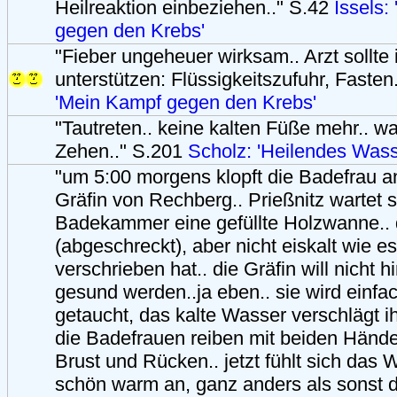
Heilreaktion einbeziehen.." S.42
Issels:
gegen den Krebs'
"Fieber ungeheuer wirksam.. Arzt sollte
unterstützen: Flüssigkeitszufuhr, Fasten
'Mein Kampf gegen den Krebs'
"Tautreten.. keine kalten Füße mehr.. wa
Zehen.." S.201
Scholz: 'Heilendes Wass
"um 5:00 morgens klopft die Badefrau a
Gräfin von Rechberg.. Prießnitz wartet s
Badekammer eine gefüllte Holzwanne.. 
(abgeschreckt), aber nicht eiskalt wie e
verschrieben hat.. die Gräfin will nicht hin
gesund werden..ja eben.. sie wird einfa
getaucht, das kalte Wasser verschlägt i
die Badefrauen reiben mit beiden Hände
Brust und Rücken.. jetzt fühlt sich das 
schön warm an, ganz anders als sonst d