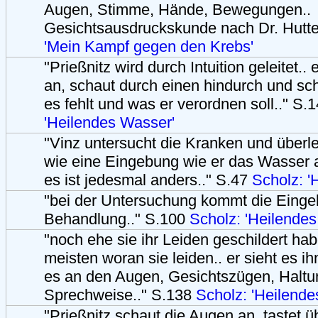
Augen, Stimme, Hände, Bewegungen..
Gesichtsausdruckskunde nach Dr. Hutter
'Mein Kampf gegen den Krebs'
"Prießnitz wird durch Intuition geleitet..
an, schaut durch einen hindurch und sc
es fehlt und was er verordnen soll.." S.
'Heilendes Wasser'
"Vinz untersucht die Kranken und überleg
wie eine Eingebung wie er das Wasser
es ist jedesmal anders.." S.47
Scholz: '
"bei der Untersuchung kommt die Eingeb
Behandlung.." S.100
Scholz: 'Heilende
"noch ehe sie ihr Leiden geschildert ha
meisten woran sie leiden.. er sieht es ih
es an den Augen, Gesichtszügen, Halt
Sprechweise.." S.138
Scholz: 'Heilende
"Prießnitz schaut die Augen an, tastet ü