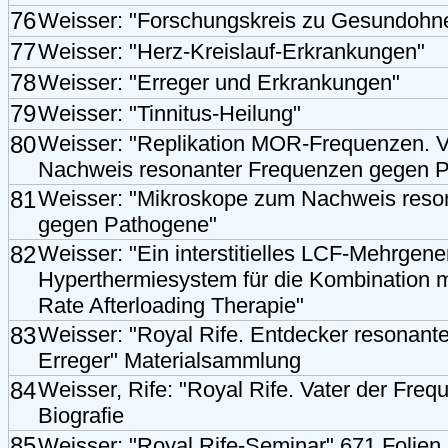
76
Weisser: "Forschungskreis zu Gesundohne
77
Weisser: "Herz-Kreislauf-Erkrankungen"
78
Weisser: "Erreger und Erkrankungen"
79
Weisser: "Tinnitus-Heilung"
80
Weisser: "Replikation MOR-Frequenzen. 
Nachweis resonanter Frequenzen gegen 
81
Weisser: "Mikroskope zum Nachweis reso
gegen Pathogene"
82
Weisser: "Ein interstitielles LCF-Mehrgene
Hyperthermiesystem für die Kombination m
Rate Afterloading Therapie"
83
Weisser: "Royal Rife. Entdecker resonan
Erreger" Materialsammlung
84
Weisser, Rife: "Royal Rife. Vater der Fre
Biografie
85
Weisser: "Royal Rife-Seminar" 671 Folien