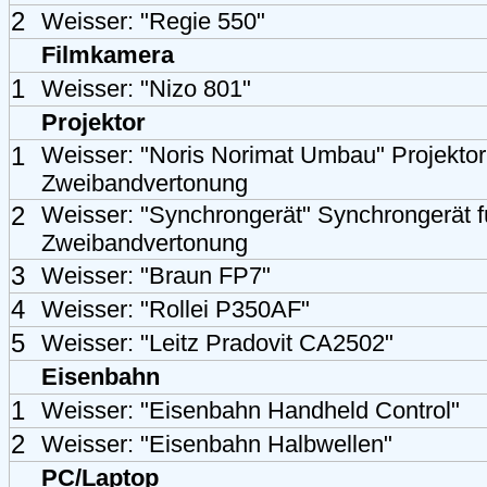
2
Weisser: "Regie 550"
Filmkamera
1
Weisser: "Nizo 801"
Projektor
1
Weisser: "Noris Norimat Umbau" Projekto
Zweibandvertonung
2
Weisser: "Synchrongerät" Synchrongerät f
Zweibandvertonung
3
Weisser: "Braun FP7"
4
Weisser: "Rollei P350AF"
5
Weisser: "Leitz Pradovit CA2502"
Eisenbahn
1
Weisser: "Eisenbahn Handheld Control"
2
Weisser: "Eisenbahn Halbwellen"
PC/Laptop