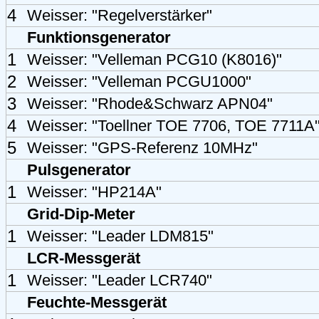
4
Weisser: "Regelverstärker"
Funktionsgenerator
1
Weisser: "Velleman PCG10 (K8016)"
2
Weisser: "Velleman PCGU1000"
3
Weisser: "Rhode&Schwarz APN04"
4
Weisser: "Toellner TOE 7706, TOE 7711A
5
Weisser: "GPS-Referenz 10MHz"
Pulsgenerator
1
Weisser: "HP214A"
Grid-Dip-Meter
1
Weisser: "Leader LDM815"
LCR-Messgerät
1
Weisser: "Leader LCR740"
Feuchte-Messgerät