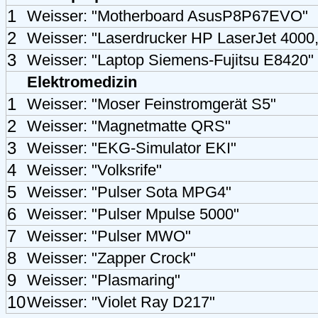
1
Weisser: "Motherboard AsusP8P67EVO"
2
Weisser: "Laserdrucker HP LaserJet 4000
3
Weisser: "Laptop Siemens-Fujitsu E8420"
Elektromedizin
1
Weisser: "Moser Feinstromgerät S5"
2
Weisser: "Magnetmatte QRS"
3
Weisser: "EKG-Simulator EKI"
4
Weisser: "Volksrife"
5
Weisser: "Pulser Sota MPG4"
6
Weisser: "Pulser Mpulse 5000"
7
Weisser: "Pulser MWO"
8
Weisser: "Zapper Crock"
9
Weisser: "Plasmaring"
10
Weisser: "Violet Ray D217"