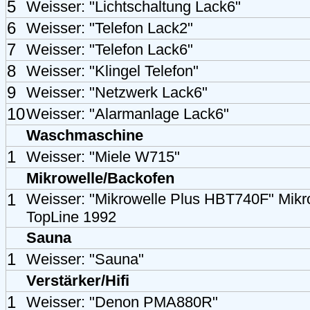
5
Weisser: "Lichtschaltung Lack6"
6
Weisser: "Telefon Lack2"
7
Weisser: "Telefon Lack6"
8
Weisser: "Klingel Telefon"
9
Weisser: "Netzwerk Lack6"
10
Weisser: "Alarmanlage Lack6"
Waschmaschine
1
Weisser: "Miele W715"
Mikrowelle/Backofen
1
Weisser: "Mikrowelle Plus HBT740F" Mik
TopLine 1992
Sauna
1
Weisser: "Sauna"
Verstärker/Hifi
1
Weisser: "Denon PMA880R"