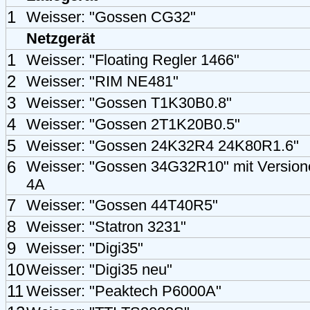
1
Weisser: "Gossen CG32"
Netzgerät
1
Weisser: "Floating Regler 1466"
2
Weisser: "RIM NE481"
3
Weisser: "Gossen T1K30B0.8"
4
Weisser: "Gossen 2T1K20B0.5"
5
Weisser: "Gossen 24K32R4 24K80R1.6"
6
Weisser: "Gossen 34G32R10" mit Version
4A
7
Weisser: "Gossen 44T40R5"
8
Weisser: "Statron 3231"
9
Weisser: "Digi35"
10
Weisser: "Digi35 neu"
11
Weisser: "Peaktech P6000A"