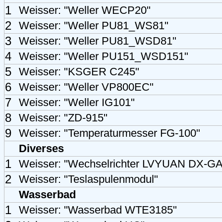
1
Weisser: "Weller WECP20"
2
Weisser: "Weller PU81_WS81"
3
Weisser: "Weller PU81_WSD81"
4
Weisser: "Weller PU151_WSD151"
5
Weisser: "KSGER C245"
6
Weisser: "Weller VP800EC"
7
Weisser: "Weller IG101"
8
Weisser: "ZD-915"
9
Weisser: "Temperaturmesser FG-100"
Diverses
1
Weisser: "Wechselrichter LVYUAN DX-
2
Weisser: "Teslaspulenmodul"
Wasserbad
1
Weisser: "Wasserbad WTE3185"