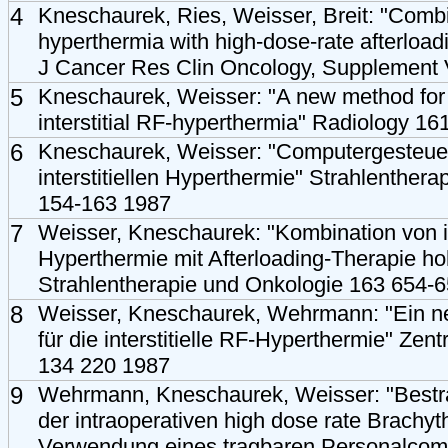
4
Kneschaurek, Ries, Weisser, Breit: "Combina
hyperthermia with high-dose-rate afterloadi
J Cancer Res Clin Oncology, Supplement
5
Kneschaurek, Weisser: "A new method for 
interstitial RF-hyperthermia" Radiology 1
6
Kneschaurek, Weisser: "Computergesteue
interstitiellen Hyperthermie" Strahlenther
154-163 1987
7
Weisser, Kneschaurek: "Kombination von int
Hyperthermie mit Afterloading-Therapie ho
Strahlentherapie und Onkologie 163 654-
8
Weisser, Kneschaurek, Wehrmann: "Ein n
für die interstitielle RF-Hyperthermie" Zent
134 220 1987
9
Wehrmann, Kneschaurek, Weisser: "Bestr
der intraoperativen high dose rate Brachyt
Verwendung eines tragbaren Personalcompu