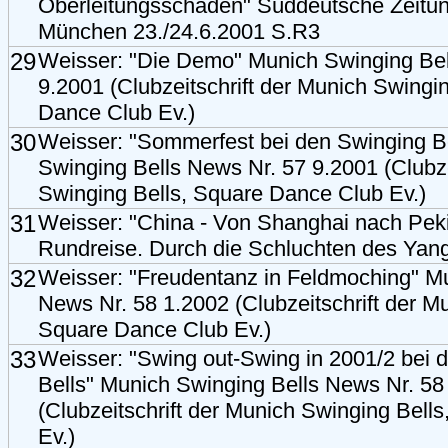
Oberleitungsschaden" Süddeutsche Zeitun
München 23./24.6.2001 S.R3
29
Weisser: "Die Demo" Munich Swinging Bel
9.2001 (Clubzeitschrift der Munich Swingi
Dance Club Ev.)
30
Weisser: "Sommerfest bei den Swinging B
Swinging Bells News Nr. 57 9.2001 (Clubze
Swinging Bells, Square Dance Club Ev.)
31
Weisser: "China - Von Shanghai nach Peki
Rundreise. Durch die Schluchten des Ya
32
Weisser: "Freudentanz in Feldmoching" M
News Nr. 58 1.2002 (Clubzeitschrift der M
Square Dance Club Ev.)
33
Weisser: "Swing out-Swing in 2001/2 bei
Bells" Munich Swinging Bells News Nr. 58
(Clubzeitschrift der Munich Swinging Bell
Ev.)