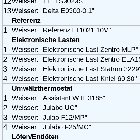
12
Weisser: "TTI TS3023S"
13
Weisser: "Delta E0300-0.1"
Referenz
1
Weisser: "Referenz LT1021 10V"
Elektronische Lasten
1
Weisser: "Elektronische Last Zentro MLP"
2
Weisser: "Elektronische Last Zentro ELA1
3
Weisser: "Elektronische Last Statron 3229
4
Weisser: "Elektronische Last Kniel 60.30"
Umwälzthermostat
1
Weisser: "Assistent WTE3185"
2
Weisser: "Julabo UC"
3
Weisser: "Julao F12/MP"
4
Weisser: "Julabo F25/MC"
Löten/Entlöten