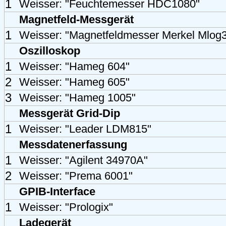
1
Weisser: "Feuchtemesser HDC1080"
Magnetfeld-Messgerät
1
Weisser: "Magnetfeldmesser Merkel Mlog
Oszilloskop
1
Weisser: "Hameg 604"
2
Weisser: "Hameg 605"
3
Weisser: "Hameg 1005"
Messgerät Grid-Dip
1
Weisser: "Leader LDM815"
Messdatenerfassung
1
Weisser: "Agilent 34970A"
2
Weisser: "Prema 6001"
GPIB-Interface
1
Weisser: "Prologix"
Ladegerät