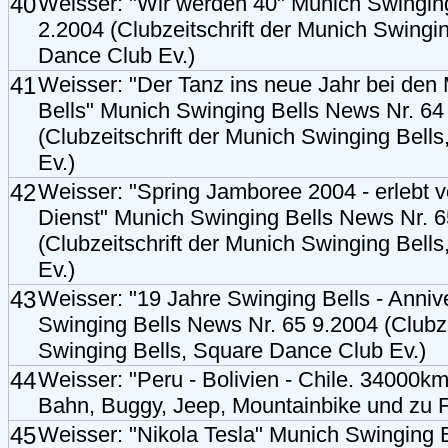
40
Weisser: "Wir werden 40" Munich Swingin
2.2004 (Clubzeitschrift der Munich Swingi
Dance Club Ev.)
41
Weisser: "Der Tanz ins neue Jahr bei den
Bells" Munich Swinging Bells News Nr. 64
(Clubzeitschrift der Munich Swinging Bell
Ev.)
42
Weisser: "Spring Jamboree 2004 - erlebt v
Dienst" Munich Swinging Bells News Nr. 6
(Clubzeitschrift der Munich Swinging Bell
Ev.)
43
Weisser: "19 Jahre Swinging Bells - Anniv
Swinging Bells News Nr. 65 9.2004 (Clubze
Swinging Bells, Square Dance Club Ev.)
44
Weisser: "Peru - Bolivien - Chile. 34000k
Bahn, Buggy, Jeep, Mountainbike und zu
45
Weisser: "Nikola Tesla" Munich Swinging 