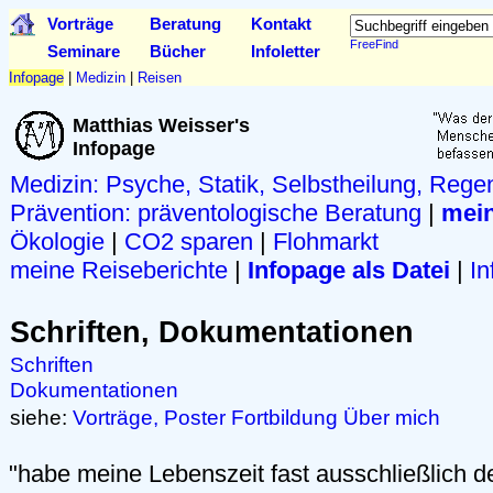
Vorträge
Beratung
Kontakt
FreeFind
Seminare
Bücher
Infoletter
Infopage
|
Medizin
|
Reisen
Matthias Weisser's
Infopage
Medizin: Psyche, Statik, Selbstheilung, Rege
Prävention:
präventologische Beratung
|
mein
Ökologie
|
CO2 sparen
|
Flohmarkt
meine Reiseberichte
|
Infopage als Datei
|
In
Schriften, Dokumentationen
Schriften
Dokumentationen
siehe:
Vorträge, Poster
Fortbildung
Über mich
"habe meine Lebenszeit fast ausschließlich d