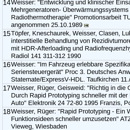
14
Weisser: "Entwicklung und klinischer Eins
Mehrgeneratoren- Überwärmungssystems f
Radiothermotherapie" Promotionsarbeit 
angenommen 25.10.1989
15
Töpfer, Kneschaurek, Weisser, Clasen, Lu
interstitielle Behandlung von Rezidivtum
mit HDR-Afterloading und Radiofrequenzh
Radiol 141 311-312 1990
16
Weisser: "Im Fahrzeug erlebbare Spezifika
Seriensteuergerät" Proc 3. Deutsches Anw
Statemate/ExpressV-HDL. Taufkirchen 11.
17
Weisser, Rüger, Geisweid: "Richtig in di
Durch Rapid Prototyping schneller mit der
Auto" Elektronik 24 72-80 1995 Franzis, P
18
Weisser, Rüger: "Rapid Prototyping - Ein
Funktionsideen schneller umzusetzen" AT
Vieweg, Wiesbaden