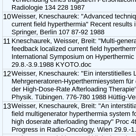
Radiologie 134 228 1987
10
Weisser, Kneschaurek: "Advanced techniqu
current field hyperthermia" Recent results
Springer, Berlin 107 87-92 1988
11
Kneschaurek, Weisser, Breit: "Multi-genera
feedback localized current field hyperther
International Symposium on Hyperthermic
29.8.-3.9.1988 KYOTO.doc
12
Weisser, Kneschaurek: "Ein interstitielles
Mehrgeneratoren-Hyperthermiesystem für 
der High-Dose-Rate Afterloading Therapie
Physik. Tübingen. 776-780 1988 Hüttig-Ve
13
Weisser, Kneschaurek, Breit: "An interstitia
field multigenerator hyperthermia system f
high doserate afterloading therapy" Proc 4
Progress in Radio-Oncology. Wien 29.9.-1