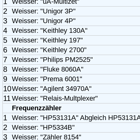
1
Weisser: "uA-Multizet"
2
Weisser: "Unigor 3P"
3
Weisser: "Unigor 4P"
4
Weisser: "Keithley 130A"
5
Weisser: "Keithley 197"
6
Weisser: "Keithley 2700"
7
Weisser: "Philips PM2525"
8
Weisser: "Fluke 8060A"
9
Weisser: "Prema 6001"
10
Weisser: "Agilent 34970A"
11
Weisser: "Relais-Multplexer"
Frequenzzähler
1
Weisser: "HP53131A" Abgleich HP53131
2
Weisser: "HP5334B"
3
Weisser: "Zähler 8154"