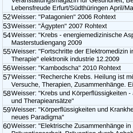
Veranstaltungsmagazin für Gesundheit, B
Lebensfreude Erfurt/Südthüringen April/Ma
52
Weisser: "Patagonien" 2006 Rohtext
53
Weisser: "Ägypten" 2007 Rohtext
54
Weisser: "Krebs - energiemedizinische As
Masterstudiengang 2009
55
Weisser: "Fortschritte der Elektromedizin 
Therapie" elektronik industrie 12.2009
56
Weisser: "Kambodscha" 2010 Rohtext
57
Weisser: "Recherche Krebs. Heilung ist mö
Versuche, Therapien, Zusammenhänge. Ei
58
Weisser: "Krebs und Körperflüssigkeiten - 
und Therapieansätze"
59
Weisser: "Körperflüssigkeiten und Krankhe
neues Paradigma"
60
Weisser: "Elektrische Zusammenhänge in 