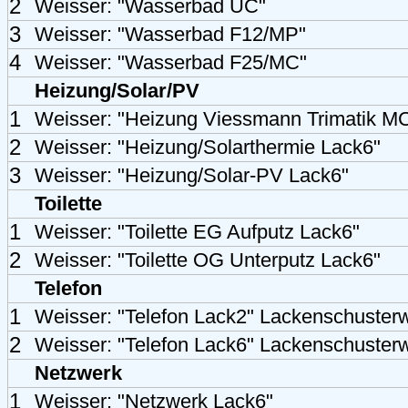
2
Weisser: "Wasserbad UC"
3
Weisser: "Wasserbad F12/MP"
4
Weisser: "Wasserbad F25/MC"
Heizung/Solar/PV
1
Weisser: "Heizung Viessmann Trimatik M
2
Weisser: "Heizung/Solarthermie Lack6"
3
Weisser: "Heizung/Solar-PV Lack6"
Toilette
1
Weisser: "Toilette EG Aufputz Lack6"
2
Weisser: "Toilette OG Unterputz Lack6"
Telefon
1
Weisser: "Telefon Lack2" Lackenschuster
2
Weisser: "Telefon Lack6" Lackenschuster
Netzwerk
1
Weisser: "Netzwerk Lack6"