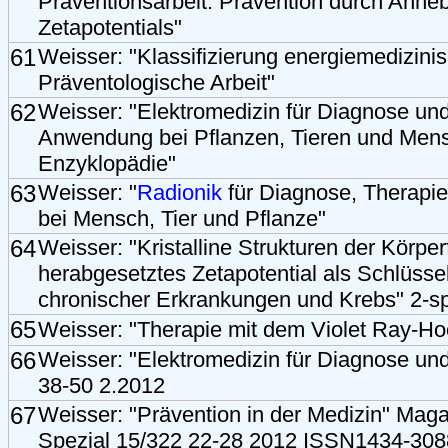
Präventionsarbeit. Prävention durch Anhe
Zetapotentials"
61
Weisser: "Klassifizierung energiemedizini
Präventologische Arbeit"
62
Weisser: "Elektromedizin für Diagnose und
Anwendung bei Pflanzen, Tieren und Men
Enzyklopädie"
63
Weisser: "
Radionik
für Diagnose, Therapi
bei Mensch, Tier und Pflanze"
64
Weisser: "Kristalline Strukturen der Körper
herabgesetztes Zetapotential als Schlüsse
chronischer Erkrankungen und Krebs" 2-s
65
Weisser: "Therapie mit dem Violet Ray-Ho
66
Weisser: "Elektromedizin für Diagnose un
38-50 2.2012
67
Weisser: "Prävention in der Medizin" Mag
Spezial 15/322 22-28 2012 ISSN1434-308