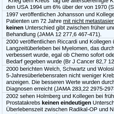
"Krieg dem Krebs" lag die altersbereinigte Kr
den USA 1994 um 6% über der von 1970 (Sp
1997 veröffentlichen Johansson und Kollege
Patienten um 72 Jahre
mit nicht metastasi
keinen
Unterschied gibt zwischen früher un
Behandlung (JAMA 12 277,6 467-471).
2000 veröffentlichen Riccardi und Kollegen
Langzeitüberleben bei Myelomen, das durc
verbessert wurde, egal ob Chemo sofort oder
Bedarf gegeben wurde (Br J Cancer 82,7 12
2000 berichten Welch, Schwartz und Wolosh
5-Jahresüberlebensraten nicht weniger Krebs
anzeigen. Die besseren Werte wurden durc
Diagnosen erreicht (JAMA 283,22 2975-297
2002 sehen Holmberg und Kollegen bei früh
Prostatakrebs
keinen eindeutigen
Untersch
Überlebenszeit zwischen Radikal-OP und Ni