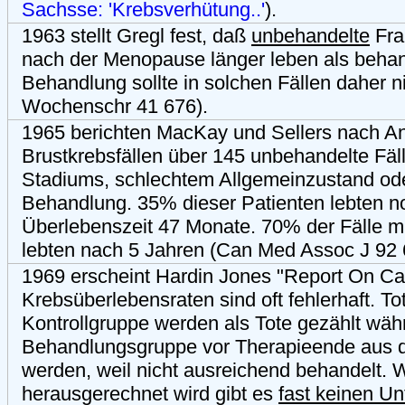
Sachsse: 'Krebsverhütung..'
).
1963 stellt Gregl fest, daß
unbehandelte
Fra
nach der Menopause länger leben als behan
Behandlung sollte in solchen Fällen daher nic
Wochenschr 41 676).
1965 berichten MacKay und Sellers nach A
Brustkrebsfällen über 145 unbehandelte Fäl
Stadiums, schlechtem Allgemeinzustand od
Behandlung. 35% dieser Patienten lebten no
Überlebenszeit 47 Monate. 70% der Fälle mi
lebten nach 5 Jahren (Can Med Assoc J 92 
1969 erscheint Hardin Jones "Report On Ca
Krebsüberlebensraten sind oft fehlerhaft. Tot
Kontrollgruppe werden als Tote gezählt währ
Behandlungsgruppe vor Therapieende aus d
werden, weil nicht ausreichend behandelt. 
herausgerechnet wird gibt es
fast keinen Un