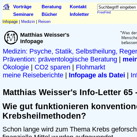
Vorträge
Beratung
Kontakt
FreeFind
Seminare
Bücher
Infoletter
Infopage
|
Medizin
|
Reisen
Matthias Weisser's
Infopage
Medizin: Psyche, Statik, Selbstheilung, Rege
Prävention:
präventologische Beratung
|
mein
Ökologie
|
CO2 sparen
|
Flohmarkt
meine Reiseberichte
|
Infopage als Datei
|
In
Matthias Weisser's Info-Letter 65 
Wie gut funktionieren konvention
Krebsheilmethoden?
Schon lange wird zum Thema Krebs geforscht