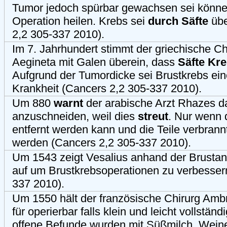
Tumor jedoch spürbar gewachsen sei könne
Operation heilen. Krebs sei
durch Säfte
übe
2,2 305-337 2010).
Im 7. Jahrhundert stimmt der griechische Ch
Aegineta mit Galen überein, dass
Säfte Kr
Aufgrund der Tumordicke sei Brustkrebs ein
Krankheit (Cancers 2,2 305-337 2010).
Um 880
warnt
der arabische Arzt Rhazes d
anzuschneiden, weil dies
streut
. Nur wenn 
entfernt werden kann und die Teile verbrannt 
werden (Cancers 2,2 305-337 2010).
Um 1543 zeigt Vesalius anhand der Brust
auf um Brustkrebsoperationen zu verbesser
337 2010).
Um 1550 hält der französische Chirurg Amb
für operierbar falls klein und leicht vollstän
offene Befunde wurden mit Süßmilch, Wein