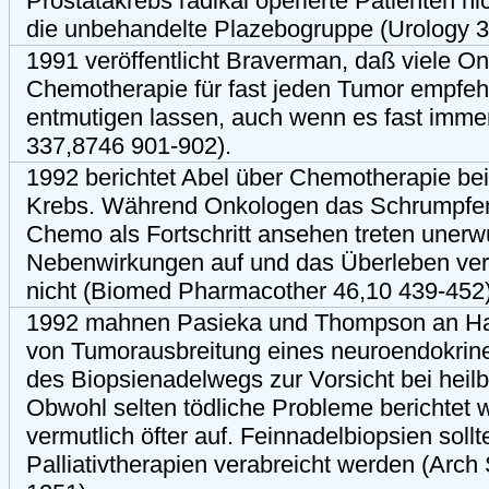
Prostatakrebs radikal operierte Patienten nic
die unbehandelte Plazebogruppe (Urology 3
1991 veröffentlicht Braverman, daß viele O
Chemotherapie für fast jeden Tumor empfehl
entmutigen lassen, auch wenn es fast immer
337,8746 901-902).
1992 berichtet Abel über Chemotherapie bei
Krebs. Während Onkologen das Schrumpfe
Chemo als Fortschritt ansehen treten uner
Nebenwirkungen auf und das Überleben verb
nicht (Biomed Pharmacother 46,10 439-452)
1992 mahnen Pasieka und Thompson an Han
von Tumorausbreitung eines neuroendokrin
des Biopsienadelwegs zur Vorsicht bei heil
Obwohl selten tödliche Probleme berichtet 
vermutlich öfter auf. Feinnadelbiopsien sollt
Palliativtherapien verabreicht werden (Arch