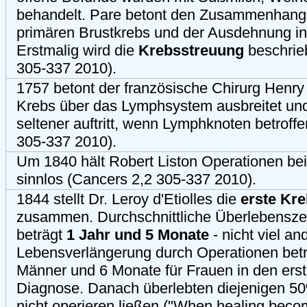
behandelt. Pare betont den Zusammenhan
primären Brustkrebs und der Ausdehnung in
Erstmalig wird die
Krebsstreuung
beschrie
305-337 2010).
1757 betont der französische Chirurg Henry
Krebs über das Lymphsystem ausbreitet und
seltener auftritt, wenn Lymphknoten betroff
305-337 2010).
Um 1840 hält Robert Liston Operationen bei
sinnlos (Cancers 2,2 305-337 2010).
1844 stellt Dr. Leroy d'Etiolles die
erste Kre
zusammen. Durchschnittliche Überlebenszei
beträgt
1 Jahr und 5 Monate
- nicht viel an
Lebensverlängerung durch Operationen betr
Männer und 6 Monate für Frauen in den ers
Diagnose. Danach überlebten diejenigen 50
nicht operieren ließen ("When healing beco