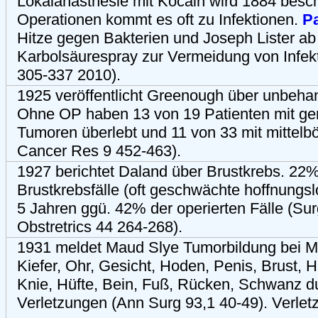
Lokalanästhesie mit Kocain wird 1884 besch
Operationen kommt es oft zu Infektionen.
P
Hitze gegen Bakterien und Joseph Lister a
Karbolsäurespray zur Vermeidung von Infek
305-337 2010).
1925 veröffentlicht Greenough über unbehan
Ohne OP haben 13 von 19 Patienten mit ger
Tumoren überlebt und 11 von 33 mit mittelb
Cancer Res 9 452-463).
1927 berichtet Daland über Brustkrebs. 22
Brustkrebsfälle (oft geschwächte hoffnungsl
5 Jahren ggü. 42% der operierten Fälle (Su
Obstretrics 44 264-268).
1931 meldet Maud Slye Tumorbildung bei 
Kiefer, Ohr, Gesicht, Hoden, Penis, Brust, H
Knie, Hüfte, Bein, Fuß, Rücken, Schwanz d
Verletzungen (Ann Surg 93,1 40-49). Verle