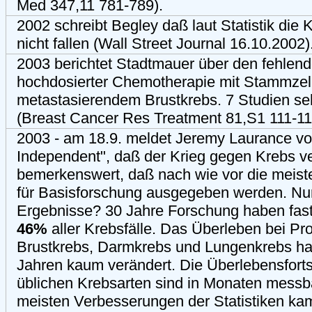
Med 347,11 781-789).
2002 schreibt Begley daß laut Statistik die 
nicht fallen (Wall Street Journal 16.10.2002)
2003 berichtet Stadtmauer über den fehlend
hochdosierter Chemotherapie mit Stammzell
metastasierendem Brustkrebs. 7 Studien seh
(Breast Cancer Res Treatment 81,S1 111-11
2003 - am 18.9. meldet Jeremy Laurance v
Independent", daß der Krieg gegen Krebs ver
bemerkenswert, daß nach wie vor die meis
für Basisforschung ausgegeben werden. Nur
Ergebnisse? 30 Jahre Forschung haben fast
46%
aller Krebsfälle. Das Überleben bei Pr
Brustkrebs, Darmkrebs und Lungenkrebs hat
Jahren kaum verändert. Die Überlebensfortsc
üblichen Krebsarten sind in Monaten messba
meisten Verbesserungen der Statistiken ka