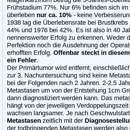
Frühstadium 77%. Nur 6% befinden sich im 
überleben
nur ca. 10%
- keine Verbesserun
1938 lag die Überlebensrate bei Brustkrebs
44% und 1976 bei 42%. Es ist also in 40 Ja
nennenswerter Erfolg zu erkennen. Weder d
Perfektion noch die Ausdehnung der Operat
erhofften Erfolg.
Offenbar steckt in diese
ein Fehler
.
Der Primärtumor wird entfernt, einschließli
zur 3. Nachuntersuchung sind keine Metastas
bei der Folgenden nach 2 Jahren. 2-2.5 Jah
Metastasen um von der Entstehung 1cm Grö
dann diagnostiziert werden kann. Das metast
hängt von der jeweiligen Verdoppelungszei
wachsen langsamer. Je nach Geschwulstart
Metastasen
zeitlich mit der
Diagnosestell
der todbringenden Metastasen werden also