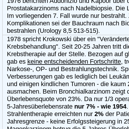
1976 berichten Addonizio und Kapoor über 
Prostatakarzinoms nach Nadelbiopsie. Die Li
Im vorliegenden 7. Fall wurde nur bestrahlt
Komplikationen sei der Bauchraum nach Biop
bestrahlen (Urology 8,5 513-515).
1978 spricht Krokowski über ein "Verändert
Krebsbehandlung". Seit 20-25 Jahren tritt di
Krebstherapie auf der Stelle. Bezogen auf 
gab es
keine entscheidenden Fortschritte
, t
Narkose-, OP- und Bestrahlungstechnik. Sp
Verbesserungen gab es lediglich bei Leukä
und einigen kindlichen Tumoren - die kaum
ausmachen. Beim Bronchialkarzinom zeigt di
Überlebensquote von 23%. Da nur 1/3 operab
5-Jahresüberlebensrate
nur 7% - wie 1954
.
Strahlentherapie erreichten nur
2%
der Patie
Jahresgrenze - keine Erfolgssteigerung in 
Magenkarzinom betrug die 5-Jahres-Überleb