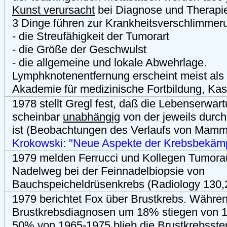
Kunst verursacht
bei Diagnose und Therapie 
3 Dinge führen zur Krankheitsverschlimmer
- die Streufähigkeit der Tumorart
- die Größe der Geschwulst
- die allgemeine und lokale Abwehrlage.
Lymphknotenentfernung erscheint meist als
Akademie für medizinische Fortbildung, Kas
1978 stellt Gregl fest, daß die Lebenserwar
scheinbar
unabhängig
von der jeweils durc
ist (Beobachtungen des Verlaufs von Mam
Krokowski: "Neue Aspekte der Krebsbekäm
1979 melden Ferrucci und Kollegen Tumora
Nadelweg bei der Feinnadelbiopsie von
Bauchspeicheldrüsenkrebs (Radiology 130,
1979 berichtet Fox über Brustkrebs. Währen
Brustkrebsdiagnosen um 18% stiegen von 
50% von 1965-1975 blieb die
Brustkrebsste