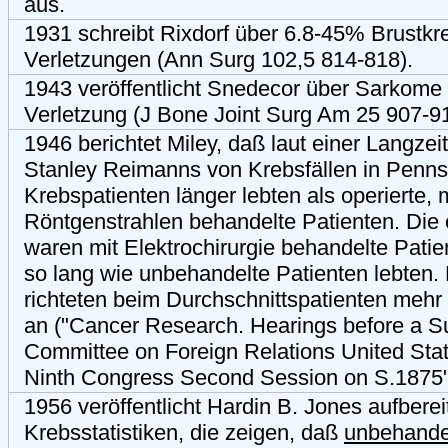
aus.
1931 schreibt Rixdorf über 6.8-45% Brustkr
Verletzungen (Ann Surg 102,5 814-818).
1943 veröffentlicht Snedecor über Sarkome
Verletzung (J Bone Joint Surg Am 25 907-91
1946 berichtet Miley, daß laut einer Langze
Stanley Reimanns von Krebsfällen in Penn
Krebspatienten länger lebten als operierte,
Röntgenstrahlen behandelte Patienten. Die
waren mit Elektrochirurgie behandelte Patie
so lang wie unbehandelte Patienten lebten
richteten beim Durchschnittspatienten meh
an ("Cancer Research. Hearings before a S
Committee on Foreign Relations United Sta
Ninth Congress Second Session on S.1875" 
1956 veröffentlicht Hardin B. Jones aufbere
Krebsstatistiken, die zeigen, daß
unbehande