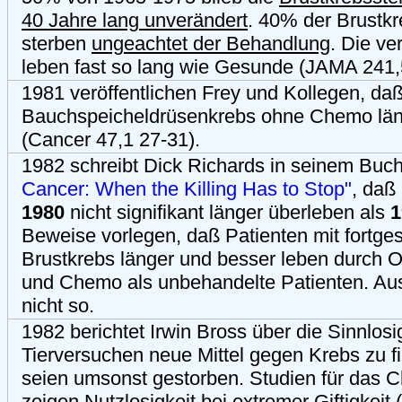
40 Jahre lang unverändert
. 40% der Brustk
sterben
ungeachtet der Behandlung
. Die v
leben fast so lang wie Gesunde (JAMA 241,
1981 veröffentlichen Frey und Kollegen, daß
Bauchspeicheldrüsenkrebs ohne Chemo läng
(Cancer 47,1 27-31).
1982 schreibt Dick Richards in seinem Buc
Cancer: When the Killing Has to Stop"
, daß
1980
nicht signifikant länger überleben als
1
Beweise vorlegen, daß Patienten mit fortge
Brustkrebs länger und besser leben durch O
und Chemo als unbehandelte Patienten. Aus 
nicht so.
1982 berichtet Irwin Bross über die Sinnlosig
Tierversuchen neue Mittel gegen Krebs zu fi
seien umsonst gestorben. Studien für das 
zeigen Nutzlosigkeit bei extremer Giftigkei