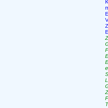
K
m
E
V
E
G
P
E
E
e
S
L
G
Z
P
T