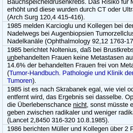
Bauchspeicheldrüsenkrebs. Das Risiko für M
erhöht und diese wurden durch CT oder Ultra
(Arch Surg 120,4 415-416).
1985 melden Karcioglu und Kollegen bei de
Nadelwegs bei Augenbiopsien Tumorzellclust
Nadelkanäle (Ophthalmology 92,12 1763-17
1985 berichtet Noltenius, daß bei Brustkreb
un
behandelten Frauen keine Metastasen auf
14.6% der behandelten Frauen frei von Met
(
Tumor-Handbuch. Pathologie und Klinik de
Tumoren
).
1985 ist es nach Skrabanek egal, wie viel o
entfernt wird, das Ergebnis sei dasselbe. O
die Überlebenschance
nicht
, sonst müsste 
geben zwischen radikaler und weniger radik
(Lancet 2,8450 316-320 10.8.1985).
1986 berichten Müller und Kollegen über 2 P