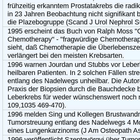
frühzeitig erkanntem Prostatakrebs die radi
in 23 Jahren Beobachtung nicht signifikant 
die Plazebogruppe (Scand J Urol Nephrol S
1995 erscheint das Buch von Ralph Moss "
Chemotherapy" - "fragwürdige Chemotherap
sieht, daß Chemotherapie die Überlebensze
verlängert bei den meisten Krebsarten.
1996 warnen Jourdan und Stubbs vor Leber
heilbaren Patienten. In 2 solchen Fällen str
entlang des Nadelwegs unheilbar. Die Autore
Praxis der Biopsien durch die Bauchdecke b
Leberkrebs für weder wünschenswert noch 
109,1035 469-470).
1996 melden Sing und Kollegen Brustwand
Tumorstreuung entlang des Nadelwegs 4 Mo
eines Lungenkarzinoms (J Am Osteopath As
1996 veröffentlicht Szentgyörgyi über Tumo