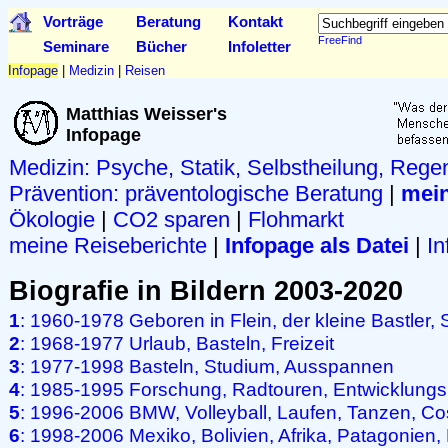
Vorträge
Beratung
Kontakt
FreeFind
Seminare
Bücher
Infoletter
Infopage
|
Medizin
|
Reisen
Matthias Weisser's
Infopage
Medizin: Psyche, Statik, Selbstheilung, Rege
Prävention:
präventologische Beratung
|
mein
Ökologie
|
CO2 sparen
|
Flohmarkt
meine Reiseberichte
|
Infopage als Datei
|
In
Biografie in Bildern 2003-2020
1
: 1960-1978 Geboren in Flein, der kleine Bastler, 
2
: 1968-1977 Urlaub, Basteln, Freizeit
3
: 1977-1998 Basteln, Studium, Ausspannen
4
: 1985-1995 Forschung, Radtouren, Entwicklung
5
: 1996-2006 BMW, Volleyball, Laufen, Tanzen, Co
6
: 1998-2006 Mexiko, Bolivien, Afrika, Patagonien,