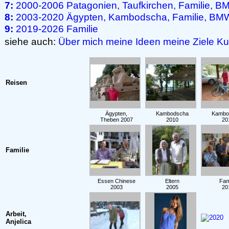
7:
2000-2006 Patagonien, Taufkirchen, Familie, 
8:
2003-2020 Ägypten, Kambodscha, Familie, BMW,
9:
2019-2026 Familie
siehe auch:
Über mich
meine Ideen
meine Ziele
Ku
Reisen
Ägypten,
Kambodscha
Kambo
Theben 2007
2010
20
Familie
Essen Chinese
Eltern
Fami
2003
2005
20
Arbeit,
Anjelica