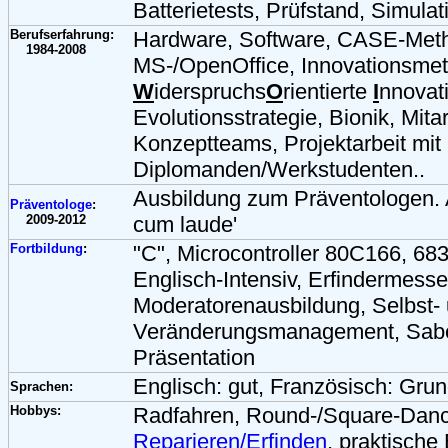
Batterietests, Prüfstand, Simulat
Berufserfahrung:
Hardware, Software, CASE-Metho
1984-2008
MS-/OpenOffice, Innovationsmet
W
iderspruchs
O
rientierte
I
nnovat
Evolutionsstrategie, Bionik, Mitar
Konzeptteams, Projektarbeit mit
Diplomanden/Werkstudenten..
Ausbildung zum Präventologen. 
Präventologe
:
2009-2012
cum laude'
Fortbildung
:
"C", Microcontroller 80C166, 68
Englisch-Intensiv, Erfindermes
Moderatorenausbildung, Selbst-
Veränderungsmanagement, Sabe
Präsentation
Englisch: gut, Französisch: Gru
Sprachen:
Hobbys:
Radfahren, Round-/Square-Danc
Reparieren/Erfinden
, praktische