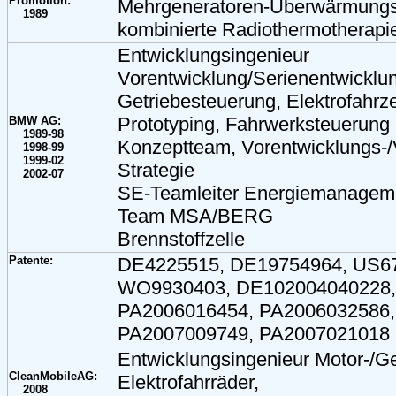
Promotion:
Mehrgeneratoren-Überwärmungss
1989
kombinierte Radiothermotherapi
Entwicklungsingenieur
Vorentwicklung/Serienentwicklu
Getriebesteuerung, Elektrofahrz
Prototyping, Fahrwerksteuerung
BMW AG:
1989-98
Konzeptteam, Vorentwicklungs-
1998-99
1999-02
Strategie
2002-07
SE-Teamleiter Energiemanagemen
Team MSA/BERG
Brennstoffzelle
Patente:
DE4225515, DE19754964, US67
WO9930403, DE102004040228,
PA2006016454, PA2006032586,
PA2007009749, PA2007021018
Entwicklungsingenieur Motor-/Ge
CleanMobileAG:
Elektrofahrräder,
2008