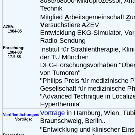
8085/68000-Mikroprozessor, Anal
Technik
Mitglied
A
rbeitsgemeinschaft
Z
u
V
ersuchstiere AZEV
AZEV:
1984-85
Entwicklung EKG-Simulator, Vors
Radio-Sendung
Forschung:
Institut für Strahlentherapie, Kli
1984-88
der TU München
17.9.88
DFG-Forschungsvorhaben "Über
von Tumoren"
"Philips-Preis für medizinische 
Gesellschaft für medizinische Phy
"Advanced Technique in Localize
Hyperthermia"
Vorträge
in Hamburg, Wien, Tüb
Veröffentlichungen
/
Vorträge:
Braunschweig, Berlin..
"Entwicklung und klinischer Eins