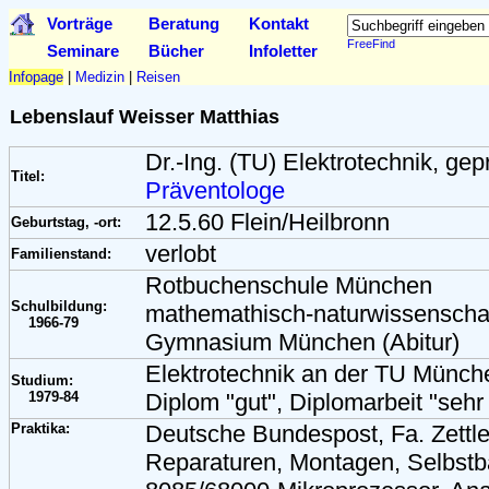
Vorträge
Beratung
Kontakt
FreeFind
Seminare
Bücher
Infoletter
Infopage
|
Medizin
|
Reisen
Lebenslauf Weisser Matthias
Dr.-Ing. (TU) Elektrotechnik, gepr
Titel:
Präventologe
12.5.60 Flein/Heilbronn
Geburtstag, -ort:
verlobt
Familienstand:
Rotbuchenschule München
Schulbildung:
mathemathisch-naturwissenschaf
1966-79
Gymnasium München (Abitur)
Elektrotechnik an der TU Münch
Studium:
1979-84
Diplom "gut", Diplomarbeit "sehr
Praktika:
Deutsche Bundespost, Fa. Zettle
Reparaturen, Montagen, Selbstb