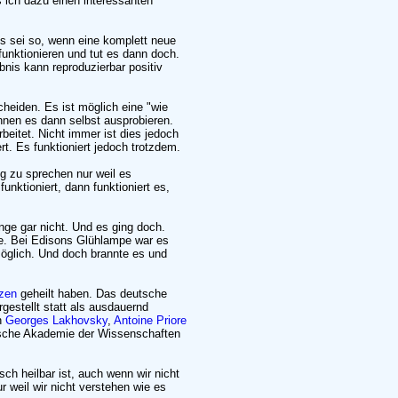
 ich dazu einen interessanten
es sei so, wenn eine komplett neue
funktionieren und tut es dann doch.
nis kann reproduzierbar positiv
cheiden. Es ist möglich eine "wie
nnen es dann selbst ausprobieren.
eitet. Nicht immer ist dies jedoch
ert. Es funktioniert jedoch trotzdem.
g zu sprechen nur weil es
unktioniert, dann funktioniert es,
inge gar nicht. Und es ging doch.
e. Bei Edisons Glühlampe war es
möglich. Und doch brannte es und
zen
geheilt haben. Das deutsche
gestellt statt als ausdauernd
en
Georges Lakhovsky
,
Antoine Priore
sische Akademie der Wissenschaften
ch heilbar ist, auch wenn wir nicht
r weil wir nicht verstehen wie es