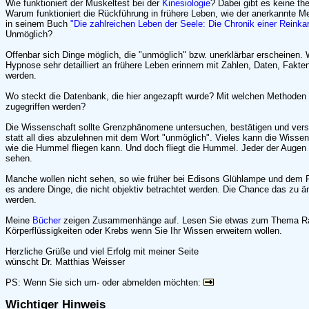
Wie funktioniert der Muskeltest bei der
Kinesiologie
? Dabei gibt es keine th
Warum funktioniert die Rückführung in frühere Leben, wie der anerkannte M
in seinem Buch
"Die zahlreichen Leben der Seele: Die Chronik einer Reinka
Unmöglich?
Offenbar sich Dinge möglich, die "unmöglich" bzw. unerklärbar erscheinen
Hypnose sehr detailliert an frühere Leben erinnern mit Zahlen, Daten, Fakt
werden.
Wo steckt die Datenbank, die hier angezapft wurde? Mit welchen Methode
zugegriffen werden?
Die Wissenschaft sollte Grenzphänomene untersuchen, bestätigen und vers
statt all dies abzulehnen mit dem Wort "unmöglich". Vieles kann die Wissens
wie die Hummel fliegen kann. Und doch fliegt die Hummel. Jeder der Auge
sehen.
Manche wollen nicht sehen, so wie früher bei Edisons Glühlampe und dem F
es andere Dinge, die nicht objektiv betrachtet werden. Die Chance das zu änd
werden.
Meine
Bücher
zeigen Zusammenhänge auf. Lesen Sie etwas zum Thema Rad
Körperflüssigkeiten oder Krebs wenn Sie Ihr Wissen erweitern wollen.
Herzliche Grüße und viel Erfolg mit meiner Seite
wünscht Dr. Matthias Weisser
PS: Wenn Sie sich um- oder abmelden möchten:
Wichtiger Hinweis