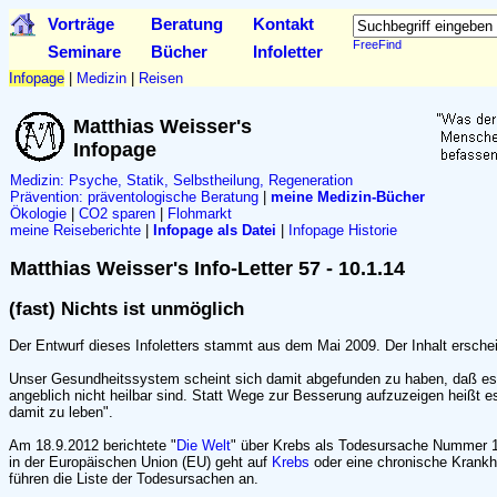
Vorträge
Beratung
Kontakt
FreeFind
Seminare
Bücher
Infoletter
Infopage
|
Medizin
|
Reisen
Matthias Weisser's
Infopage
Medizin: Psyche, Statik, Selbstheilung, Regeneration
Prävention:
präventologische Beratung
|
meine Medizin-Bücher
Ökologie
|
CO2 sparen
|
Flohmarkt
meine Reiseberichte
|
Infopage als Datei
|
Infopage Historie
Matthias Weisser's Info-Letter 57 - 10.1.14
(fast) Nichts ist unmöglich
Der Entwurf dieses Infoletters stammt aus dem Mai 2009. Der Inhalt erschein
Unser Gesundheitssystem scheint sich damit abgefunden zu haben, daß es v
angeblich nicht heilbar sind. Statt Wege zur Besserung aufzuzeigen heißt es
damit zu leben".
Am 18.9.2012 berichtete "
Die Welt
" über Krebs als Todesursache Nummer 1 
in der Europäischen Union (EU) geht auf
Krebs
oder eine chronische Krankh
führen die Liste der Todesursachen an.