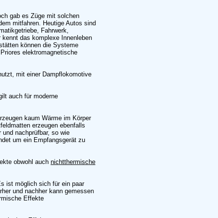
doch gab es Züge mit solchen
zdem mitfahren. Heutige Autos sind
matikgetriebe, Fahrwerk,
er kennt das komplexe Innenleben
stätten können die Systeme
r Priores elektromagnetische
 nutzt, mit einer Dampflokomotive
gilt auch für moderne
 erzeugen kaum Wärme im Körper
feldmatten erzeugen ebenfalls
r und nachprüfbar, so wie
endet um ein Empfangsgerät zu
ffekte obwohl auch
nichtthermische
 ist möglich sich für ein paar
vorher und nachher kann gemessen
rmische Effekte