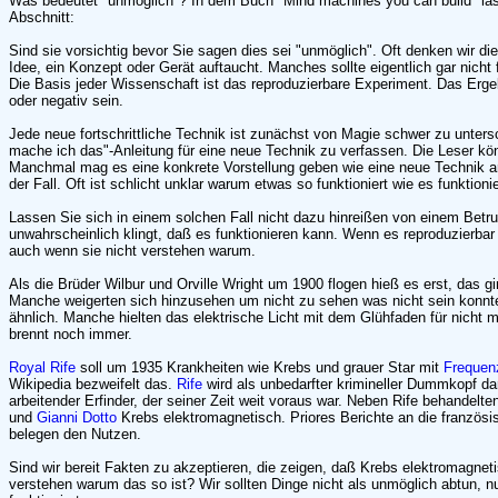
Was bedeutet "unmöglich"? In dem Buch "Mind machines you can build" las
Abschnitt:
Sind sie vorsichtig bevor Sie sagen dies sei "unmöglich". Oft denken wir di
Idee, ein Konzept oder Gerät auftaucht. Manches sollte eigentlich gar nicht 
Die Basis jeder Wissenschaft ist das reproduzierbare Experiment. Das Ergeb
oder negativ sein.
Jede neue fortschrittliche Technik ist zunächst von Magie schwer zu unters
mache ich das"-Anleitung für eine neue Technik zu verfassen. Die Leser kö
Manchmal mag es eine konkrete Vorstellung geben wie eine neue Technik arb
der Fall. Oft ist schlicht unklar warum etwas so funktioniert wie es funktioni
Lassen Sie sich in einem solchen Fall nicht dazu hinreißen von einem Betru
unwahrscheinlich klingt, daß es funktionieren kann. Wenn es reproduzierbar f
auch wenn sie nicht verstehen warum.
Als die Brüder Wilbur und Orville Wright um 1900 flogen hieß es erst, das g
Manche weigerten sich hinzusehen um nicht zu sehen was nicht sein konnt
ähnlich. Manche hielten das elektrische Licht mit dem Glühfaden für nicht 
brennt noch immer.
Royal Rife
soll um 1935 Krankheiten wie Krebs und grauer Star mit
Frequen
Wikipedia bezweifelt das.
Rife
wird als unbedarfter krimineller Dummkopf dar
arbeitender Erfinder, der seiner Zeit weit voraus war. Neben Rife behandelt
und
Gianni Dotto
Krebs elektromagnetisch. Priores Berichte an die franzö
belegen den Nutzen.
Sind wir bereit Fakten zu akzeptieren, die zeigen, daß Krebs elektromagnetis
verstehen warum das so ist? Wir sollten Dinge nicht als unmöglich abtun, nu