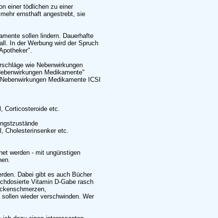
n einer tödlichen zu einer
mehr ernsthaft angestrebt, sie
mente sollen lindern. Dauerhafte
all. In der Werbung wird der Spruch
 Apotheker".
orschläge wie Nebenwirkungen
"Nebenwirkungen Medikamente"
 Nebenwirkungen Medikamente ICSI
Corticosteroide etc.
Angstzustände
, Cholesterinsenker etc.
net werden - mit ungünstigen
nen.
rden. Dabei gibt es auch Bücher
ochdosierte Vitamin D-Gabe rasch
Rückenschmerzen,
sollen wieder verschwinden. Wer