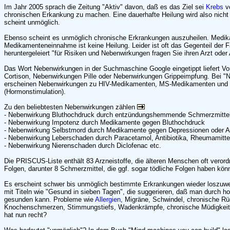
Im Jahr 2005 sprach die Zeitung "Aktiv" davon, daß es das Ziel sei
Krebs
vo
chronischen Erkankung zu machen. Eine dauerhafte Heilung wird also nicht 
scheint unmöglich.
Ebenso scheint es unmöglich chronische Erkrankungen auszuheilen. Medika
Medikamenteneinnahme ist keine Heilung. Leider ist oft das Gegenteil der F
heruntergeleiert "für Risiken und Nebenwirkungen fragen Sie ihren Arzt oder
Das Wort Nebenwirkungen in der Suchmaschine Google eingetippt liefert V
Cortison, Nebenwirkungen Pille oder Nebenwirkungen Grippeimpfung. Bei 
erscheinen Nebenwirkungen zu HIV-Medikamenten, MS-Medikamenten und
(Hormonstimulation).
Zu den beliebtesten Nebenwirkungen zählen
- Nebenwirkung Bluthochdruck durch entzündungshemmende Schmerzmittel, 
- Nebenwirkung Impotenz durch Medikamente gegen Bluthochdruck
- Nebenwirkung Selbstmord durch Medikamente gegen Depressionen oder 
- Nebenwirkung Leberschaden durch Paracetamol, Antibiotika, Rheumamittel
- Nebenwirkung Nierenschaden durch Diclofenac etc.
Die PRISCUS-Liste enthält 83 Arzneistoffe, die älteren Menschen oft verord
Folgen, darunter 8 Schmerzmittel, die ggf. sogar tödliche Folgen haben kön
Es erscheint schwer bis unmöglich bestimmte Erkrankungen wieder loszuwe
mit Titeln wie "Gesund in sieben Tagen", die suggerieren, daß man durch h
gesunden kann. Probleme wie
Allergien
, Migräne, Schwindel, chronische 
Knochenschmerzen, Stimmungstiefs, Wadenkrämpfe, chronische Müdigkeit 
hat nun recht?