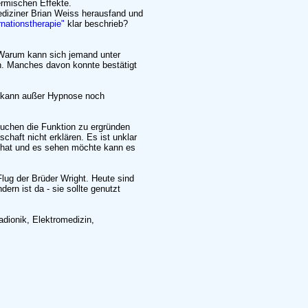
ermischen Effekte.
ediziner Brian Weiss herausfand und
rnationstherapie"
klar beschrieb?
. Warum kann sich jemand unter
en. Manches davon konnte bestätigt
n kann außer Hypnose noch
uchen die Funktion zu ergründen
chaft nicht erklären. Es ist unklar
n hat und es sehen möchte kann es
lug der Brüder Wright. Heute sind
ern ist da - sie sollte genutzt
ionik, Elektromedizin,