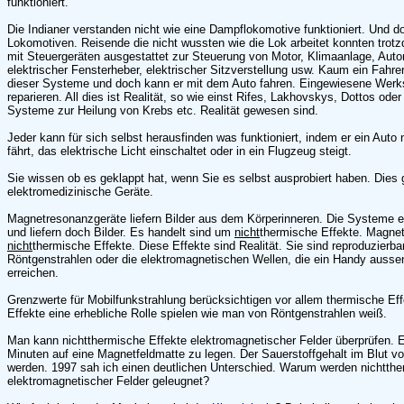
funktioniert.
Die Indianer verstanden nicht wie eine Dampflokomotive funktioniert. Und 
Lokomotiven. Reisende die nicht wussten wie die Lok arbeitet konnten trot
mit Steuergeräten ausgestattet zur Steuerung von Motor, Klimaanlage, Auto
elektrischer Fensterheber, elektrischer Sitzverstellung usw. Kaum ein Fahr
dieser Systeme und doch kann er mit dem Auto fahren. Eingewiesene Werk
reparieren. All dies ist Realität, so wie einst Rifes, Lakhovskys, Dottos ode
Systeme zur Heilung von Krebs etc. Realität gewesen sind.
Jeder kann für sich selbst herausfinden was funktioniert, indem er ein Auto
fährt, das elektrische Licht einschaltet oder in ein Flugzeug steigt.
Sie wissen ob es geklappt hat, wenn Sie es selbst ausprobiert haben. Dies 
elektromedizinische Geräte.
Magnetresonanzgeräte liefern Bilder aus dem Körperinneren. Die Systeme
und liefern doch Bilder. Es handelt sind um
nicht
thermische Effekte. Magnet
nicht
thermische Effekte. Diese Effekte sind Realität. Sie sind reproduzierba
Röntgenstrahlen oder die elektromagnetischen Wellen, die ein Handy auss
erreichen.
Grenzwerte für Mobilfunkstrahlung berücksichtigen vor allem thermische E
Effekte eine erhebliche Rolle spielen wie man von Röntgenstrahlen weiß.
Man kann nichtthermische Effekte elektromagnetischer Felder überprüfen. Es
Minuten auf eine Magnetfeldmatte zu legen. Der Sauerstoffgehalt im Blut 
werden. 1997 sah ich einen deutlichen Unterschied. Warum werden nichtthe
elektromagnetischer Felder geleugnet?